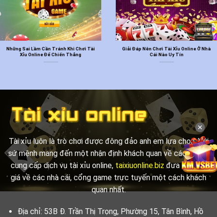
Những Sai Lầm Cần Tránh Khi Chơi Tài
Giải Đáp Nên Chơi Tài Xỉu Online Ở Nhà
Xỉu Online Để Chiến Thắng
Cái Nào Uy Tín
✕
Tài xỉu luôn là trò chơi được đông đảo anh em lựa chọn. Với
sứ mệnh mang đến một nhận định khách quan về các đơn vị
cung cấp dịch vụ tài xỉu online,
taixiuonline.biz
đưa ra đánh
giá về các nhà cái, cổng game trực tuyến một cách khách
quan nhất.
Địa chỉ: 53B Đ. Trần Thị Trọng, Phường 15, Tân Bình, Hồ