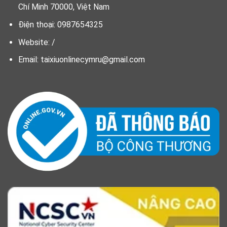
Chí Minh 70000, Việt Nam
Điện thoại: 0987654325
Website: /
Email:
taixiuonlinecymru@gmail.com