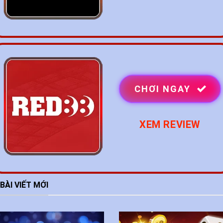
CHƠI NGAY
XEM REVIEW
BÀI VIẾT MỚI