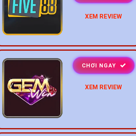
XEM REVIEW
CHƠI NGAY
XEM REVIEW