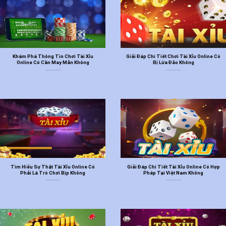
Khám Phá Thông Tin Chơi Tài Xỉu
Giải Đáp Chi Tiết Chơi Tài Xỉu Online Có
Online Có Cần May Mắn Không
Bị Lừa Đảo Không
Tìm Hiểu Sự Thật Tài Xỉu Online Có
Giải Đáp Chi Tiết Tài Xỉu Online Có Hợp
Phải Là Trò Chơi Bịp Không
Pháp Tại Việt Nam Không