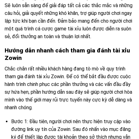
Sẽ luôn sẵn sàng để giải đáp tất cả các thắc mắc và những
câu hỏi, giải quyết những khó khăn, trợ giúp người chơi ngay
lập tức khi bạn cần đến. Đảm bảo mang đến cho người chơi
một quá trình cá cược game tài xỉu luôn được diễn ra suôn
sẻ, đổi thưởng an toàn và thuận lợi nhất.
Hướng dẫn nhanh cách tham gia đánh tài xỉu
Zowin
Chắc chắn rất nhiều khách hàng đang tò mò về quy trình
tham gia đánh tài xỉu Zowin. Để có thể bắt đầu được cuộc
hành trình chinh phục các phần thưởng và các vấn đầu đầy
sự hứa hẹn, phần hướng dẫn sau đây sẽ giúp người chơi hòa
mình vào thế giới may rủi trực tuyến này cực kỳ dễ dàng và
nhanh chóng.
Bước 1: Đầu tiên, người chơi nên thực hiện truy cập vào
đường link uy tín của Zowin. Sau đó nhấn vào mục đăng
ký để thiết lập được tài khoản theo sở thích nhưng vẫn