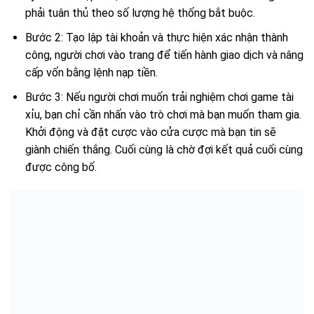
phải tuân thủ theo số lượng hệ thống bắt buộc.
Bước 2: Tạo lập tài khoản và thực hiện xác nhận thành
công, người chơi vào trang để tiến hành giao dịch và nâng
cấp vốn bằng lệnh nạp tiền.
Bước 3: Nếu người chơi muốn trải nghiệm chơi game tài
xỉu, bạn chỉ cần nhấn vào trò chơi mà bạn muốn tham gia.
Khởi động và đặt cược vào cửa cược mà bạn tin sẽ
giành chiến thắng. Cuối cùng là chờ đợi kết quả cuối cùng
được công bố.