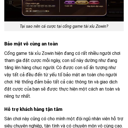
Tại sao nên cá cược tại cổng game tài xỉu Zowin?
Bảo mật vô cùng an toàn
Cổng game tài xỉu Zowin hiện đang có rất nhiều người chơi
tham gia đặt cược mỗi ngày, con số này dường như đang
tăng lên hàng chục người. Có được con số ấn tượng như
vậy tất cả đều đến từ yếu tố bảo mật an toàn cho người
chơi. Hệ thống đảm bảo tất cả các thông tin và giao dịch
đặt cược của bạn sẽ được thực hiện một cách an toàn và
riêng tư nhất.
Hỗ trợ khách hàng tận tâm
Sân chơi này cũng có cho mình một đội ngũ nhân viên hỗ trợ
siêu chuyên nghiệp, tận tình và có chuyên môn vô cùng cao.