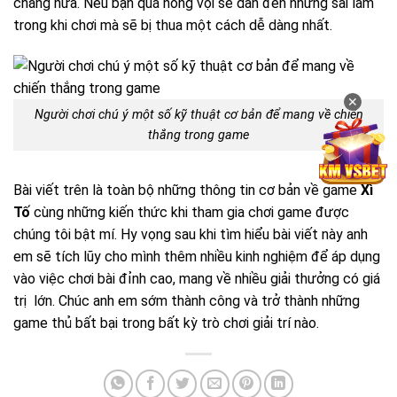
chăng nữa. Nếu bạn quá nóng vội sẽ dẫn đến những sai lầm
trong khi chơi mà sẽ bị thua một cách dễ dàng nhất.
✕
Người chơi chú ý một số kỹ thuật cơ bản để mang về chiến
thắng trong game
Bài viết trên là toàn bộ những thông tin cơ bản về game
Xì
Tố
cùng những kiến thức khi tham gia chơi game được
chúng tôi bật mí. Hy vọng sau khi tìm hiểu bài viết này anh
em sẽ tích lũy cho mình thêm nhiều kinh nghiệm để áp dụng
vào việc chơi bài đỉnh cao, mang về nhiều giải thưởng có giá
trị lớn. Chúc anh em sớm thành công và trở thành những
game thủ bất bại trong bất kỳ trò chơi giải trí nào.