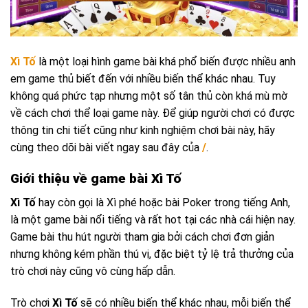
Xì Tố
là một loại hình game bài khá phổ biến được nhiều anh
em game thủ biết đến với nhiều biến thể khác nhau. Tuy
không quá phức tạp nhưng một số tân thủ còn khá mù mờ
về cách chơi thể loại game này. Để giúp người chơi có được
thông tin chi tiết cũng như kinh nghiệm chơi bài này, hãy
cùng theo dõi bài viết ngay sau đây của
/
.
Giới thiệu về game bài Xì Tố
Xì Tố
hay còn gọi là Xì phé hoặc bài Poker trong tiếng Anh,
là một game bài nổi tiếng và rất hot tại các nhà cái hiện nay.
Game bài thu hút người tham gia bởi cách chơi đơn giản
nhưng không kém phần thú vị, đặc biệt tỷ lệ trả thưởng của
trò chơi này cũng vô cùng hấp dẫn.
Trò chơi
Xì Tố
sẽ có nhiều biến thể khác nhau, mỗi biến thể