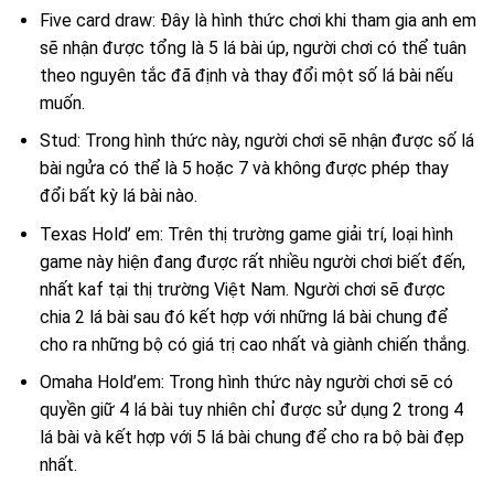
Five card draw: Đây là hình thức chơi khi tham gia anh em
sẽ nhận được tổng là 5 lá bài úp, người chơi có thể tuân
theo nguyên tắc đã định và thay đổi một số lá bài nếu
muốn.
Stud: Trong hình thức này, người chơi sẽ nhận được số lá
bài ngửa có thể là 5 hoặc 7 và không được phép thay
đổi bất kỳ lá bài nào.
Texas Hold’ em: Trên thị trường game giải trí, loại hình
game này hiện đang được rất nhiều người chơi biết đến,
nhất kaf tại thị trường Việt Nam. Người chơi sẽ được
chia 2 lá bài sau đó kết hợp với những lá bài chung để
cho ra những bộ có giá trị cao nhất và giành chiến thắng.
Omaha Hold’em: Trong hình thức này người chơi sẽ có
quyền giữ 4 lá bài tuy nhiên chỉ được sử dụng 2 trong 4
lá bài và kết hợp với 5 lá bài chung để cho ra bộ bài đẹp
nhất.