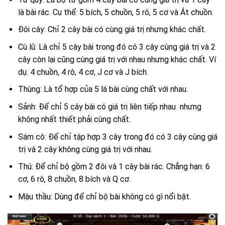
là bài rác. Cụ thể: 5 bích, 5 chuồn, 5 rô, 5 cơ và Át chuồn.
Đôi cây: Chỉ 2 cây bài có cùng giá trị nhưng khác chất.
Cù lũ: Là chỉ 5 cây bài trong đó có 3 cây cùng giá trị và 2
cây còn lại cũng cùng giá trị với nhau nhưng khác chất. Ví
dụ: 4 chuồn, 4 rô, 4 cơ, J cơ và J bích.
Thùng: Là tổ hợp của 5 lá bài cùng chất với nhau.
Sảnh: Để chỉ 5 cây bài có giá trị liên tiếp nhau nhưng
không nhất thiết phải cùng chất.
Sám cô: Để chỉ tập hợp 3 cây trong đó có 3 cây cùng giá
trị và 2 cây không cùng giá trị với nhau.
Thú: Để chỉ bộ gồm 2 đôi và 1 cây bài rác. Chẳng hạn: 6
cơ, 6 rô, 8 chuồn, 8 bích và Q cơ.
Mậu thầu: Dùng để chỉ bộ bài không có gì nổi bật.