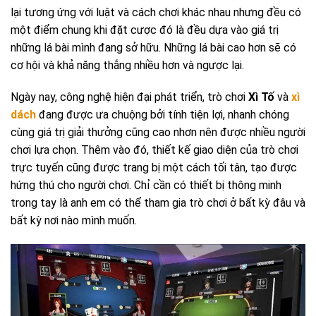
lại tương ứng với luật và cách chơi khác nhau nhưng đều có
một điểm chung khi đặt cược đó là đều dựa vào giá trị
những lá bài mình đang sở hữu. Những lá bài cao hơn sẽ có
cơ hội và khả năng thắng nhiều hơn và ngược lại.
Ngày nay, công nghệ hiện đại phát triển, trò chơi
Xì Tố
và
xì
dách
đang được ưa chuộng bởi tính tiện lợi, nhanh chóng
cùng giá trị giải thưởng cũng cao nhơn nên được nhiều người
chơi lựa chọn. Thêm vào đó, thiết kế giao diện của trò chơi
trực tuyến cũng được trang bị một cách tối tân, tạo được
hứng thú cho người chơi. Chỉ cần có thiết bị thông minh
trong tay là anh em có thể tham gia trò chơi ở bất kỳ đâu và
bất kỳ nơi nào mình muốn.