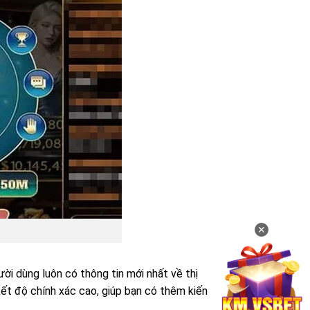
✕
ời dùng luôn có thông tin mới nhất về thị
kết độ chính xác cao, giúp bạn có thêm kiến