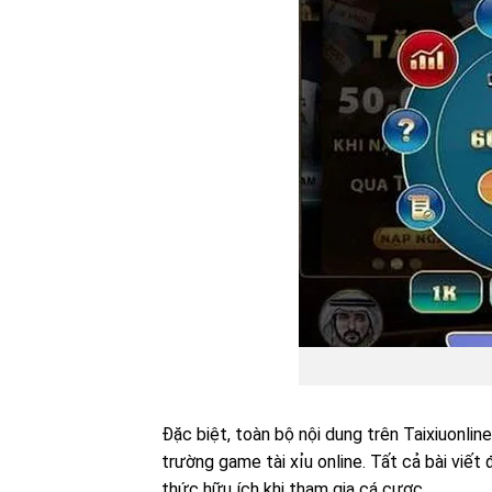
Đặc biệt, toàn bộ nội dung trên Taixiuonl
trường game tài xỉu online. Tất cả bài vi
thức hữu ích khi tham gia cá cược.