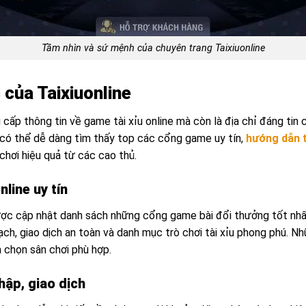
Tầm nhìn và sứ mệnh của chuyên trang Taixiuonline
của Taixiuonline
cấp thông tin về game tài xỉu online mà còn là địa chỉ đáng tin 
 có thể dễ dàng tìm thấy top các cổng game uy tín,
hướng dẫn tả
hơi hiệu quả từ các cao thủ.
nline uy tín
ược cập nhật danh sách những cổng game bài đổi thưởng tốt nhấ
h, giao dịch an toàn và danh mục trò chơi tài xỉu phong phú. N
 chọn sân chơi phù hợp.
ập, giao dịch