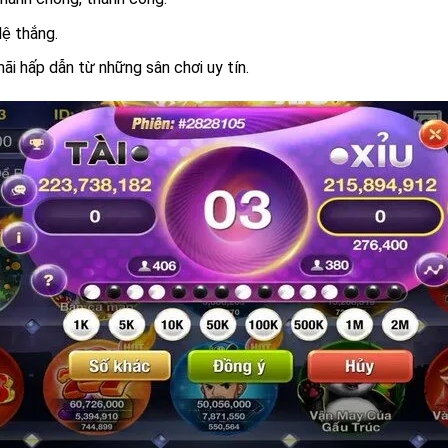
lệ thắng.
i hấp dẫn từ những sân chơi uy tín.