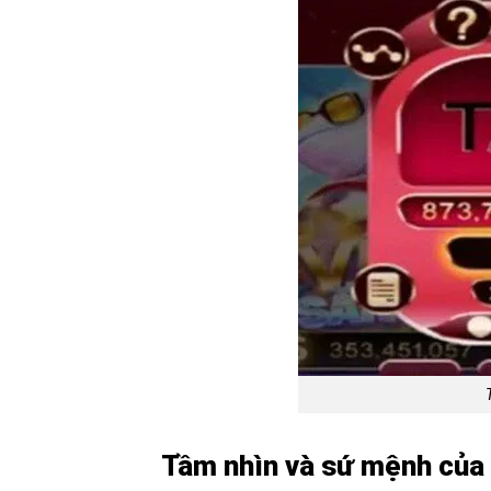
Tầm nhìn và sứ mệnh cu