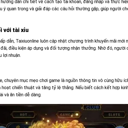
hướng dẫn chi tiết về cách tạo tài khoản, đăng nhập và thực hiện
 ý quan trọng và giải đáp các câu hỏi thường gặp, giúp người c
́i tài xỉu
hấp dẫn, Taixiuonline luôn cập nhật chương trình khuyến mãi mới
ưu đãi, điều kiện áp dụng và đối tượng nhận thưởng. Nhờ đó, ngườ
 lợi nhuận.
line, chuyên mục mẹo chơi game là nguồn thông tin vô cùng hữu íc
 hoạt chiến thuật và tăng tỷ lệ thắng. Nếu biết cách kết hợp kin
i và ăn tiền dễ dàng.