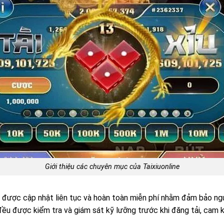
Giới thiệu các chuyên mục của Taixiuonline
ine được cập nhật liên tục và hoàn toàn miễn phí nhằm đảm bảo ngư
ết đều được kiểm tra và giám sát kỹ lưỡng trước khi đăng tải, cam 