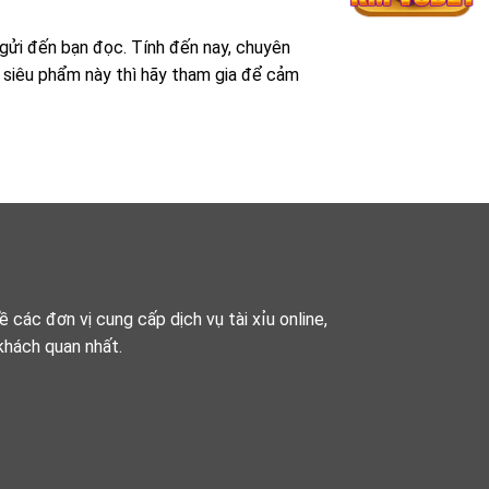
 gửi đến bạn đọc. Tính đến nay, chuyên
i siêu phẩm này thì hãy tham gia để cảm
các đơn vị cung cấp dịch vụ tài xỉu online,
khách quan nhất.