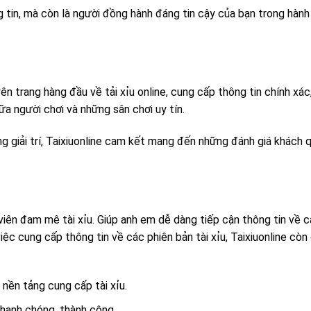
 tin, mà còn là người đồng hành đáng tin cậy của bạn trong hành trì
n trang hàng đầu về tải xỉu online, cung cấp thông tin chính xá
iữa người chơi và những sân chơi uy tín.
g giải trí, Taixiuonline cam kết mang đến những đánh giá khách 
 viên đam mê tài xỉu. Giúp anh em dễ dàng tiếp cận thông tin về
iệc cung cấp thông tin về các phiên bản tài xỉu, Taixiuonline c
n tảng cung cấp tài xỉu.
nhanh chóng, thành công.