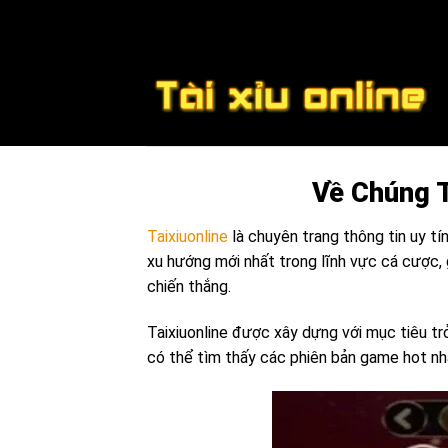
Bỏ
qua
nội
dung
Về Chúng T
Taixiuonline
là chuyên trang thông tin uy t
xu hướng mới nhất trong lĩnh vực cá cược, gi
chiến thắng.
Taixiuonline được xây dựng với mục tiêu trở
có thể tìm thấy các phiên bản game hot nhấ