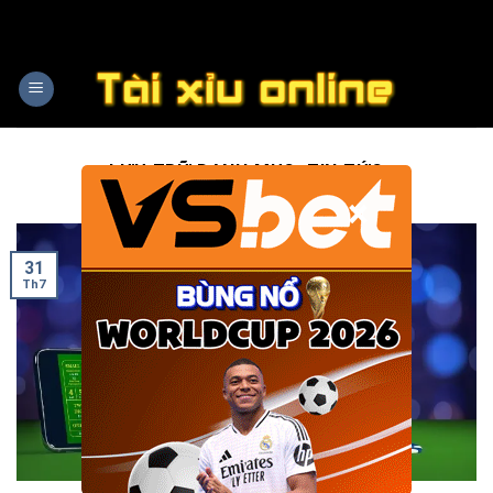
Bỏ
qua
nội
dung
LƯU TRỮ DANH MỤC:
TIN TỨC
×
31
Th7