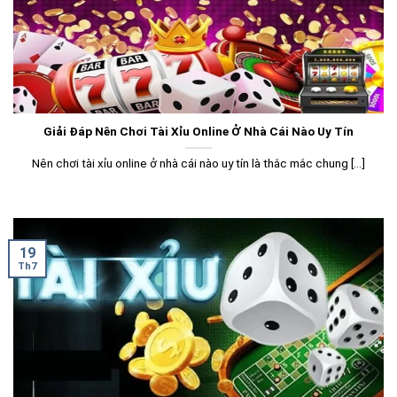
Giải Đáp Nên Chơi Tài Xỉu Online Ở Nhà Cái Nào Uy Tín
Nên chơi tài xỉu online ở nhà cái nào uy tín là thắc mắc chung [...]
19
Th7