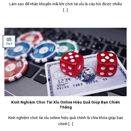
Làm sao để nhận khuyến mãi khi chơi tài xỉu là câu hỏi được nhiều
[...]
05
Th7
Kinh Nghiệm Chơi Tài Xỉu Online Hiệu Quả Giúp Bạn Chiến
Thắng
Kinh nghiệm chơi tài xỉu online hiệu quả chính là chìa khóa giúp bạn
chinh [...]