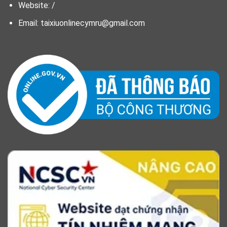
Website: /
Email:
taixiuonlinecymru@gmail.com