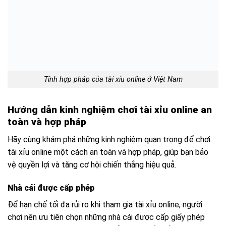
Tính hợp pháp của tài xỉu online ở Việt Nam
Hướng dẫn kinh nghiệm chơi tài xỉu online an
toàn và hợp pháp
Hãy cùng khám phá những kinh nghiệm quan trọng để chơi
tài xỉu online một cách an toàn và hợp pháp, giúp bạn bảo
vệ quyền lợi và tăng cơ hội chiến thắng hiệu quả.
Nhà cái được cấp phép
Để hạn chế tối đa rủi ro khi tham gia tài xỉu online, người
chơi nên ưu tiên chọn những nhà cái được cấp giấy phép