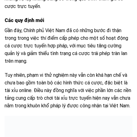
cược trực tuyến.
Các quy định mới
Gần đây, Chính phủ Việt Nam đã có những bước đi thận
trọng trong việc thí điểm cấp phép cho một số hoạt động
cá cược trực tuyến hợp pháp, với mục tiêu tăng cường
quản lý và giảm thiểu tình trạng cá cược trái phép tràn lan
trên mạng.
Tuy nhiên, phạm vi thử nghiệm này vẫn còn khá hạn chế và
chưa bao gồm toàn bộ các hình thức cá cược, đặc biệt là
tài xỉu online. Điều này đồng nghĩa với việc phần lớn các nền
tảng cung cấp trò chơi tài xỉu trực tuyến hiện nay vẫn chưa
nằm trong khuôn khổ pháp lý được công nhận tại Việt Nam.