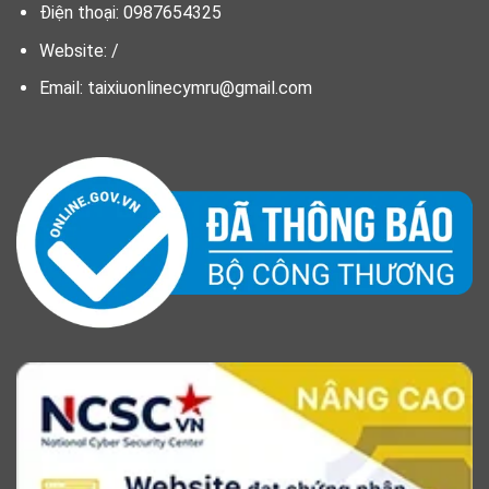
Điện thoại: 0987654325
Website: /
Email:
taixiuonlinecymru@gmail.com