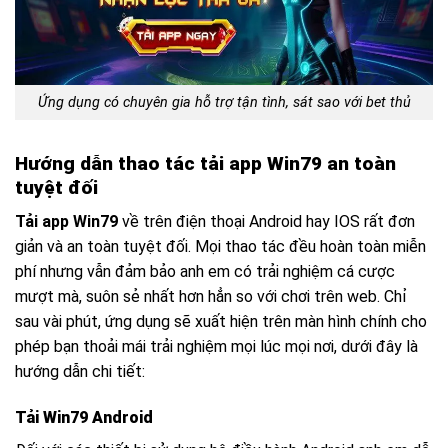
Ứng dụng có chuyên gia hỗ trợ tận tình, sát sao với bet thủ
Hướng dẫn thao tác tải app Win79 an toàn
tuyệt đối
Tải app Win79
về trên điện thoại Android hay IOS rất đơn
giản và an toàn tuyệt đối. Mọi thao tác đều hoàn toàn miễn
phí nhưng vẫn đảm bảo anh em có trải nghiệm cá cược
mượt mà, suôn sẻ nhất hơn hẳn so với chơi trên web. Chỉ
sau vài phút, ứng dụng sẽ xuất hiện trên màn hình chính cho
phép bạn thoải mái trải nghiệm mọi lúc mọi nơi, dưới đây là
hướng dẫn chi tiết:
Tải Win79 Android