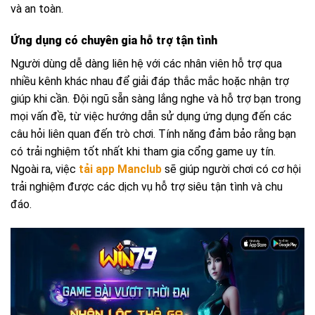
và an toàn.
Ứng dụng có chuyên gia hỗ trợ tận tình
Người dùng dễ dàng liên hệ với các nhân viên hỗ trợ qua
nhiều kênh khác nhau để giải đáp thắc mắc hoặc nhận trợ
giúp khi cần. Đội ngũ sẵn sàng lắng nghe và hỗ trợ bạn trong
mọi vấn đề, từ việc hướng dẫn sử dụng ứng dụng đến các
câu hỏi liên quan đến trò chơi. Tính năng đảm bảo rằng bạn
có trải nghiệm tốt nhất khi tham gia cổng game uy tín.
Ngoài ra, việc
tải app Manclub
sẽ giúp người chơi có cơ hội
trải nghiệm được các dịch vụ hỗ trợ siêu tận tình và chu
đáo.