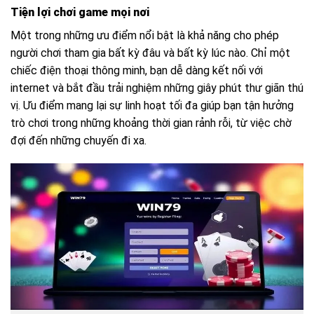
Tiện lợi chơi game mọi nơi
Một trong những ưu điểm nổi bật là khả năng cho phép
người chơi tham gia bất kỳ đâu và bất kỳ lúc nào. Chỉ một
chiếc điện thoại thông minh, bạn dễ dàng kết nối với
internet và bắt đầu trải nghiệm những giây phút thư giãn thú
vị. Ưu điểm mang lại sự linh hoạt tối đa giúp bạn tận hưởng
trò chơi trong những khoảng thời gian rảnh rỗi, từ việc chờ
đợi đến những chuyến đi xa.