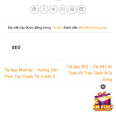
Bài viết này được đăng trong
Tin tức
. Đánh dấu
liên kết thường trực
.
SEO
Tải App B52 – Cài Đặt An
Tải App Nhatvip – Hướng Dẫn
Toàn Về Trên Thiết Bị Di
Thao Tác Chuẩn Từ A Đến Z
Động
✕