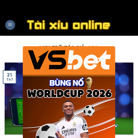
Bỏ
qua
nội
dung
LƯU TRỮ TÁC GIẢ:
SEO
×
31
Th7