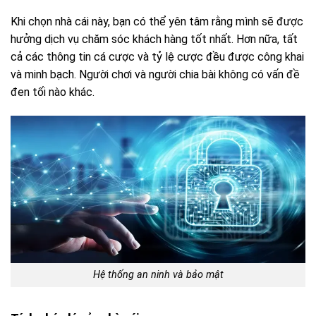
Khi chọn nhà cái này, bạn có thể yên tâm rằng mình sẽ được
hưởng dịch vụ chăm sóc khách hàng tốt nhất. Hơn nữa, tất
cả các thông tin cá cược và tỷ lệ cược đều được công khai
và minh bạch. Người chơi và người chia bài không có vấn đề
đen tối nào khác.
Hệ thống an ninh và bảo mật