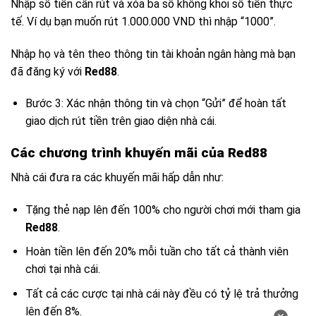
Nhập số tiền cần rút và xóa ba số không khỏi số tiền thực
tế. Ví dụ bạn muốn rút 1.000.000 VND thì nhập “1000”.
Nhập họ và tên theo thông tin tài khoản ngân hàng mà bạn
đã đăng ký với
Red88
.
Bước 3: Xác nhận thông tin và chọn “Gửi” để hoàn tất
giao dịch rút tiền trên giao diện nhà cái.
Các chương trình khuyến mãi của Red88
Nhà cái đưa ra các khuyến mãi hấp dẫn như:
Tặng thẻ nạp lên đến 100% cho người chơi mới tham gia
Red88
.
Hoàn tiền lên đến 20% mỗi tuần cho tất cả thành viên
chơi tại nhà cái.
Tất cả các cược tại nhà cái này đều có tỷ lệ trả thưởng
lên đến 8%.