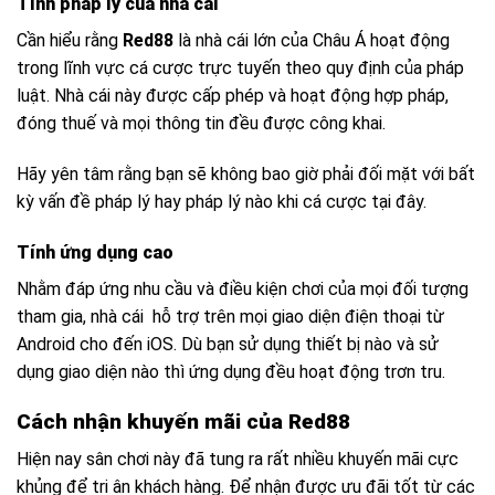
Tính pháp lý của nhà cái
Cần hiểu rằng
Red88
là nhà cái lớn của Châu Á hoạt động
trong lĩnh vực cá cược trực tuyến theo quy định của pháp
luật. Nhà cái này được cấp phép và hoạt động hợp pháp,
đóng thuế và mọi thông tin đều được công khai.
Hãy yên tâm rằng bạn sẽ không bao giờ phải đối mặt với bất
kỳ vấn đề pháp lý hay pháp lý nào khi cá cược tại đây.
Tính ứng dụng cao
Nhằm đáp ứng nhu cầu và điều kiện chơi của mọi đối tượng
tham gia, nhà cái hỗ trợ trên mọi giao diện điện thoại từ
Android cho đến iOS. Dù bạn sử dụng thiết bị nào và sử
dụng giao diện nào thì ứng dụng đều hoạt động trơn tru.
Cách nhận khuyến mãi của Red88
Hiện nay sân chơi này đã tung ra rất nhiều khuyến mãi cực
khủng để tri ân khách hàng. Để nhận được ưu đãi tốt từ các