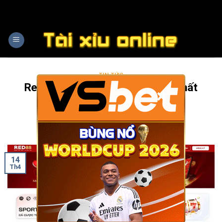
Bỏ
qua
nội
dung
TIN TỨC
Red88 – Sòng bài tài xỉu đậm chất
×
dân chơi Macau
ĐĂNG VÀO
THÁNG 4 14, 2025
BỞI
SEO
14
Th4