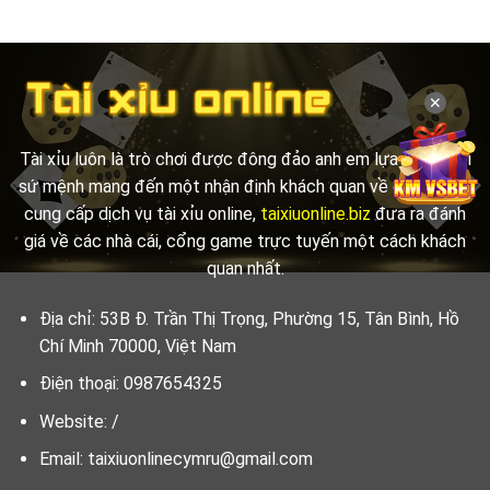
✕
Tài xỉu luôn là trò chơi được đông đảo anh em lựa chọn. Với
sứ mệnh mang đến một nhận định khách quan về các đơn vị
cung cấp dịch vụ tài xỉu online,
taixiuonline.biz
đưa ra đánh
giá về các nhà cái, cổng game trực tuyến một cách khách
quan nhất.
Địa chỉ: 53B Đ. Trần Thị Trọng, Phường 15, Tân Bình, Hồ
Chí Minh 70000, Việt Nam
Điện thoại: 0987654325
Website: /
Email:
taixiuonlinecymru@gmail.com