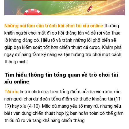
Những sai lầm cần tránh khi chơi tài xỉu online
thường
khiến người chơi mất đi cơ hội thắng lớn và dễ rơi vào thua
lỗ không đáng có. Hiểu rõ và tránh những lỗi phổ biến sẽ
giúp bạn kiểm soát tốt hơn chiến thuật cá cược. Khám phá
ngay để nâng tầm kỹ năng và tận hưởng trò chơi một cách
thông minh!
Tìm hiểu thông tin tổng quan về trò chơi tài
xỉu online
Tài xỉu
là trò chơi dựa trên tổng điểm của ba viên xúc xắc,
nơi người chơi dự đoán tổng điểm sẽ thuộc khoảng tài (11-
17) hay xỉu (4-10). Mặc dù mang yếu tố may rủi, nhưng nếu
biết vận dụng chiến thuật hợp lý, bạn hoàn toàn có thể giảm
thiểu rủi ro và tăng khả năng chiến thắng.