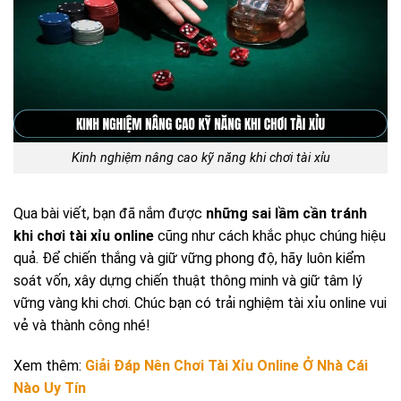
Kinh nghiệm nâng cao kỹ năng khi chơi tài xỉu
Qua bài viết, bạn đã nắm được
những sai lầm cần tránh
khi chơi tài xỉu online
cũng như cách khắc phục chúng hiệu
quả. Để chiến thắng và giữ vững phong độ, hãy luôn kiểm
soát vốn, xây dựng chiến thuật thông minh và giữ tâm lý
vững vàng khi chơi. Chúc bạn có trải nghiệm tài xỉu online vui
vẻ và thành công nhé!
Xem thêm:
Giải Đáp Nên Chơi Tài Xỉu Online Ở Nhà Cái
Nào Uy Tín