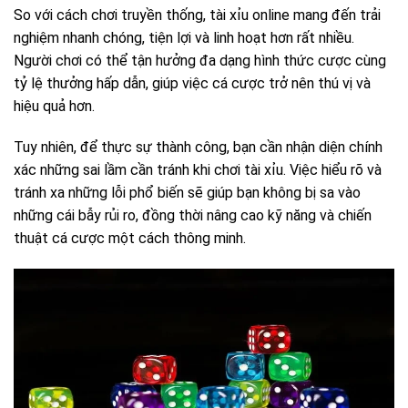
So với cách chơi truyền thống, tài xỉu online mang đến trải
nghiệm nhanh chóng, tiện lợi và linh hoạt hơn rất nhiều.
Người chơi có thể tận hưởng đa dạng hình thức cược cùng
tỷ lệ thưởng hấp dẫn, giúp việc cá cược trở nên thú vị và
hiệu quả hơn.
Tuy nhiên, để thực sự thành công, bạn cần nhận diện chính
xác những sai lầm cần tránh khi chơi tài xỉu. Việc hiểu rõ và
tránh xa những lỗi phổ biến sẽ giúp bạn không bị sa vào
những cái bẫy rủi ro, đồng thời nâng cao kỹ năng và chiến
thuật cá cược một cách thông minh.