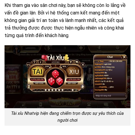
Khi tham gia vào sân chơi này, bạn sẽ không còn lo lắng về
vấn đề gian lận. Bởi vì hệ thống cam kết mang đến một
không gian giải trí an toàn và lành mạnh nhất, các kết quả
trả thưởng được được thực hiện ngẫu nhiên và công khai
từng quá trình đến khách hàng.
Tài xỉu Nhatvip hiện đang chiếm trọn được sự yêu thích của
người chơi