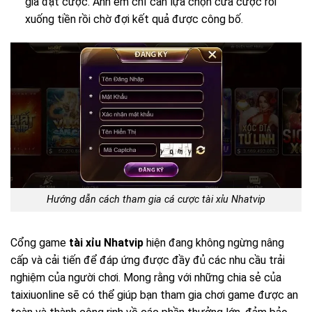
gia đặt cược. Anh em chỉ cần lựa chọn cửa cược rồi
xuống tiền rồi chờ đợi kết quả được công bố.
Hướng dẫn cách tham gia cá cược tài xỉu Nhatvip
Cổng game
tài xỉu Nhatvip
hiện đang không ngừng nâng
cấp và cải tiến để đáp ứng được đầy đủ các nhu cầu trải
nghiệm của người chơi. Mong rằng với những chia sẻ của
taixiuonline sẽ có thể giúp bạn tham gia chơi game được an