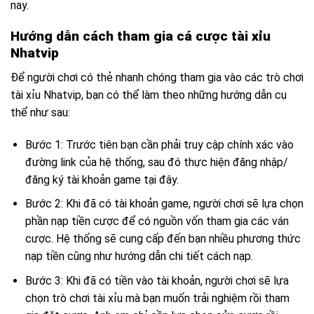
nay.
Hướng dẫn cách tham gia cá cược tài xỉu
Nhatvip
Để người chơi có thẻ nhanh chóng tham gia vào các trò chơi
tài xỉu Nhatvip, bạn có thể làm theo những hướng dẫn cụ
thể như sau:
Bước 1: Trước tiên bạn cần phải truy cập chính xác vào
đường link của hệ thống, sau đó thực hiện đăng nhập/
đăng ký tài khoản game tại đây.
Bước 2: Khi đã có tài khoản game, người chơi sẽ lựa chọn
phần nạp tiền cược để có nguồn vốn tham gia các ván
cược. Hệ thống sẽ cung cấp đến bạn nhiều phương thức
nạp tiền cũng như hướng dẫn chi tiết cách nạp.
Bước 3: Khi đã có tiền vào tài khoản, người chơi sẽ lựa
chọn trò chơi tài xỉu mà bạn muốn trải nghiệm rồi tham