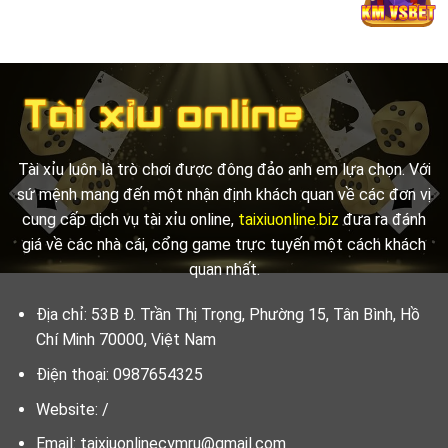
Tài xỉu luôn là trò chơi được đông đảo anh em lựa chọn. Với
sứ mệnh mang đến một nhận định khách quan về các đơn vị
cung cấp dịch vụ tài xỉu online,
taixiuonline.biz
đưa ra đánh
giá về các nhà cái, cổng game trực tuyến một cách khách
quan nhất.
Địa chỉ: 53B Đ. Trần Thị Trọng, Phường 15, Tân Bình, Hồ
Chí Minh 70000, Việt Nam
Điện thoại: 0987654325
Website: /
Email:
taixiuonlinecymru@gmail.com