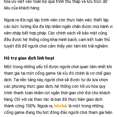
hóa ưu việt vào toàn bộ quá trình thu thập và lưu trực dữ
liệu của khách hàng.
Ngoài ra đội ngũ lập trình viên còn thực hiện việc thiết lập
các bức tường lửa đa lớp nhằm ngăn chặn được mọi hành vi
xâm nhập bất hợp pháp. Các chính sách về bảo mật cũng
đều được hệ thống công khai minh bạch, cam kết tuân thủ
tuyệt đối để người chơi cảm thấy yên tâm khi trải nghiệm.
Hỗ trợ giao dịch linh hoạt
Một trong những yếu tố được người chơi quan tâm nhất khi
tham gia tại một cổng game tài xỉu đó chính là cơ chế giao
dịch. Tại nền tảng này, người chơi sẽ được tự do lựa chọn
các phương thức giao dịch, hệ thống còn tối ưu hóa quy
trình thanh toán nhằm rút ngắn thời gian chờ đợi cho khách
hàng. Chỉ với vài thao tác là bạn đã thực hiện giao dịch
thành công 100%. Ngoài ra,
hitclub
là một trong những
cổng game đang thu hút đông đảo người chơi tham gia hiện