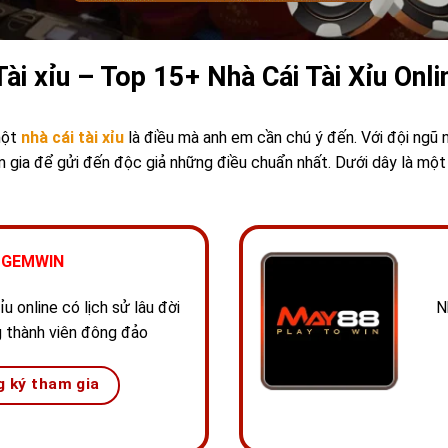
Tài xỉu – Top 15+ Nhà Cái Tài Xỉu Onli
 một
nhà cái tài xỉu
là điều mà anh em cần chú ý đến. Với đội ngũ n
m gia để gửi đến độc giả những điều chuẩn nhất. Dưới dây là một 
GEMWIN
u online có lịch sử lâu đời
N
g thành viên đông đảo
 ký tham gia