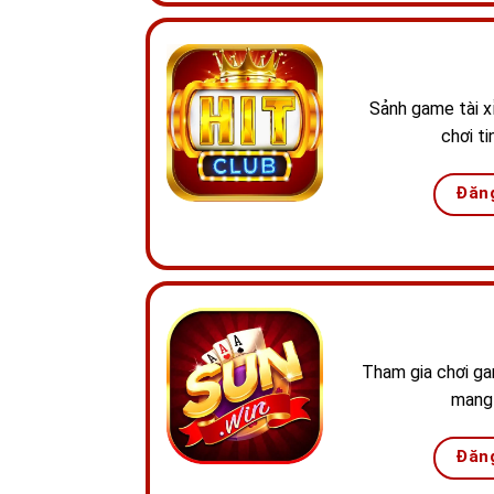
Sảnh game tài x
chơi t
Đăng
Tham gia chơi ga
mang 
Đăng