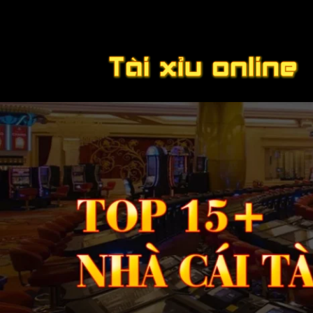
Bỏ
qua
nội
dung