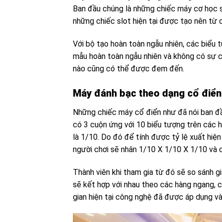
Ban đầu chúng là những chiếc máy cơ học s
những chiếc slot hiện tại được tạo nên từ 
Với bộ tạo hoàn toàn ngẫu nhiên, các biểu 
mẫu hoàn toàn ngẫu nhiên và không có sự ca
nào cũng có thể được đem đến.
Máy đánh bạc theo dạng cổ điển
Những chiếc máy cổ điển như đã nói ban đầ
có 3 cuộn ứng với 10 biểu tượng trên các hà
là 1/10. Do đó để tính được tỷ lệ xuất hi
người chơi sẽ nhân 1/10 X 1/10 X 1/10 và c
Thành viên khi tham gia từ đó sẽ so sánh g
sẽ kết hợp với nhau theo các hàng ngang, c
gian hiện tại công nghệ đã được áp dụng v