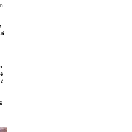
ên
o
uả
m
sẽ
đó
ng
i