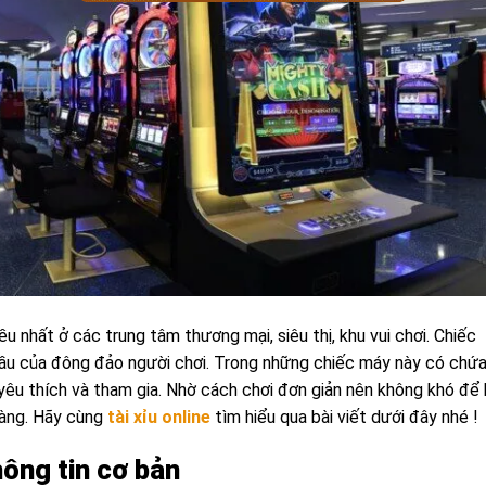
u nhất ở các trung tâm thương mại, siêu thị, khu vui chơi. Chiếc
cầu của đông đảo người chơi. Trong những chiếc máy này có chứ
êu thích và tham gia. Nhờ cách chơi đơn giản nên không khó để
dàng. Hãy cùng
tài xỉu online
tìm hiểu qua bài viết dưới đây nhé !
ông tin cơ bản