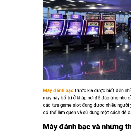
Máy đánh bạc
trước kia được biết đến nhiề
máy này bố trí ở khắp nơi để đáp ứng nhu 
các tựa game slot đang được nhiều người y
có thể làm quen và sử dụng một cách dễ 
Máy đánh bạc và những th