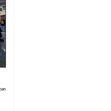
a
 bạn