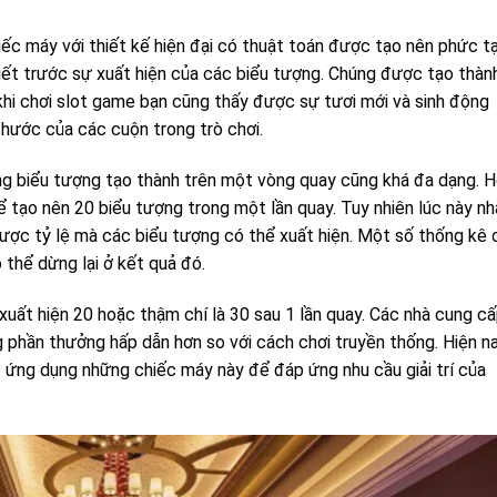
iếc máy với thiết kế hiện đại có thuật toán được tạo nên phức t
biết trước sự xuất hiện của các biểu tượng. Chúng được tạo thàn
 khi chơi slot game bạn cũng thấy được sự tươi mới và sinh động
thước của các cuộn trong trò chơi.
ng biểu tượng tạo thành trên một vòng quay cũng khá đa dạng. 
tạo nên 20 biểu tượng trong một lần quay. Tuy nhiên lúc này nh
được tỷ lệ mà các biểu tượng có thể xuất hiện. Một số thống kê 
 thể dừng lại ở kết quả đó.
xuất hiện 20 hoặc thậm chí là 30 sau 1 lần quay. Các nhà cung c
phần thưởng hấp dẫn hơn so với cách chơi truyền thống. Hiện n
o ứng dụng những chiếc máy này để đáp ứng nhu cầu giải trí của