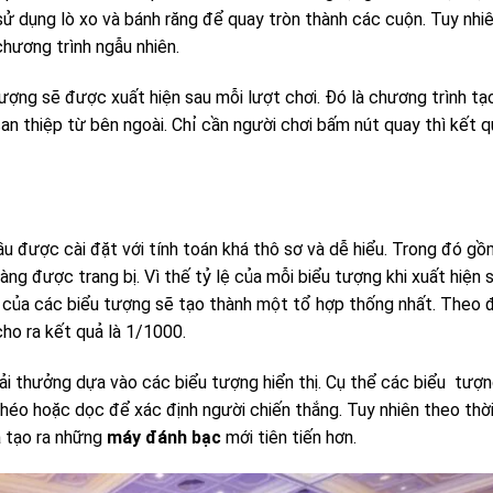
ử dụng lò xo và bánh răng để quay tròn thành các cuộn. Tuy nhi
chương trình ngẫu nhiên.
tượng sẽ được xuất hiện sau mỗi lượt chơi. Đó là chương trình tạ
n thiệp từ bên ngoài. Chỉ cần người chơi bấm nút quay thì kết q
u được cài đặt với tính toán khá thô sơ và dễ hiểu. Trong đó gồ
ng được trang bị. Vì thế tỷ lệ của mỗi biểu tượng khi xuất hiện 
ện của các biểu tượng sẽ tạo thành một tổ hợp thống nhất. Theo 
ho ra kết quả là 1/1000.
iải thưởng dựa vào các biểu tượng hiển thị. Cụ thể các biểu tượ
héo hoặc dọc để xác định người chiến thắng. Tuy nhiên theo thờ
à tạo ra những
máy đánh bạc
mới tiên tiến hơn.