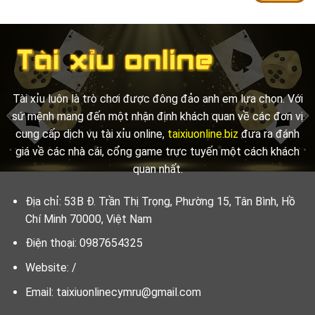
Tài xỉu luôn là trò chơi được đông đảo anh em lựa chọn. Với
sứ mệnh mang đến một nhận định khách quan về các đơn vị
cung cấp dịch vụ tài xỉu online,
taixiuonline.biz
đưa ra đánh
giá về các nhà cái, cổng game trực tuyến một cách khách
quan nhất.
Địa chỉ: 53B Đ. Trần Thị Trọng, Phường 15, Tân Bình, Hồ
Chí Minh 70000, Việt Nam
Điện thoại: 0987654325
Website: /
Email:
taixiuonlinecymru@gmail.com