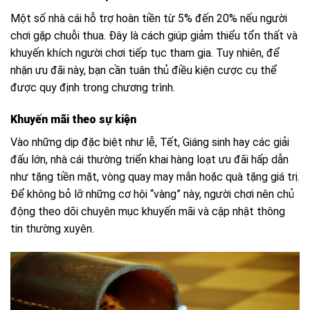
Một số nhà cái hỗ trợ hoàn tiền từ 5% đến 20% nếu người
chơi gặp chuỗi thua. Đây là cách giúp giảm thiểu tổn thất và
khuyến khích người chơi tiếp tục tham gia. Tuy nhiên, để
nhận ưu đãi này, bạn cần tuân thủ điều kiện cược cụ thể
được quy định trong chương trình.
Khuyến mãi theo sự kiện
Vào những dịp đặc biệt như lễ, Tết, Giáng sinh hay các giải
đấu lớn, nhà cái thường triển khai hàng loạt ưu đãi hấp dẫn
như tặng tiền mặt, vòng quay may mắn hoặc quà tặng giá trị.
Để không bỏ lỡ những cơ hội “vàng” này, người chơi nên chủ
động theo dõi chuyên mục khuyến mãi và cập nhật thông
tin thường xuyên.