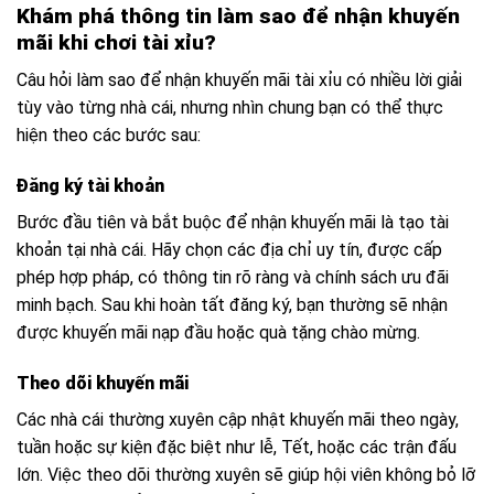
Khám phá thông tin làm sao để nhận khuyến
mãi khi chơi tài xỉu?
Câu hỏi làm sao để nhận khuyến mãi tài xỉu có nhiều lời giải
tùy vào từng nhà cái, nhưng nhìn chung bạn có thể thực
hiện theo các bước sau:
Đăng ký tài khoản
Bước đầu tiên và bắt buộc để nhận khuyến mãi là tạo tài
khoản tại nhà cái. Hãy chọn các địa chỉ uy tín, được cấp
phép hợp pháp, có thông tin rõ ràng và chính sách ưu đãi
minh bạch. Sau khi hoàn tất đăng ký, bạn thường sẽ nhận
được khuyến mãi nạp đầu hoặc quà tặng chào mừng.
Theo dõi khuyến mãi
Các nhà cái thường xuyên cập nhật khuyến mãi theo ngày,
tuần hoặc sự kiện đặc biệt như lễ, Tết, hoặc các trận đấu
lớn. Việc theo dõi thường xuyên sẽ giúp hội viên không bỏ lỡ