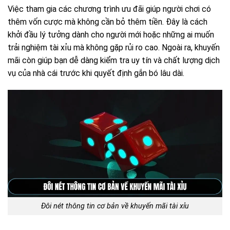
Việc tham gia các chương trình ưu đãi giúp người chơi có
thêm vốn cược mà không cần bỏ thêm tiền. Đây là cách
khởi đầu lý tưởng dành cho người mới hoặc những ai muốn
trải nghiệm tài xỉu mà không gặp rủi ro cao. Ngoài ra, khuyến
mãi còn giúp bạn dễ dàng kiểm tra uy tín và chất lượng dịch
vụ của nhà cái trước khi quyết định gắn bó lâu dài.
Đôi nét thông tin cơ bản về khuyến mãi tài xỉu