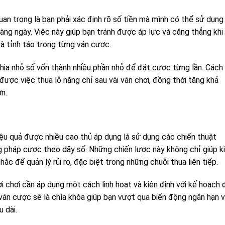
 quan trọng là bạn phải xác định rõ số tiền mà mình có thể sử dụn
ng ngày. Việc này giúp bạn tránh được áp lực và căng thẳng khi
và tỉnh táo trong từng ván cược.
hia nhỏ số vốn thành nhiều phần nhỏ để đặt cược từng lần. Cách
 được việc thua lỗ nặng chỉ sau vài ván chơi, đồng thời tăng khả
ơn.
iệu quả được nhiều cao thủ áp dụng là sử dụng các chiến thuật
g pháp cược theo dãy số. Những chiến lược này không chỉ giúp k
c để quản lý rủi ro, đặc biệt trong những chuỗi thua liên tiếp.
ời chơi cần áp dụng một cách linh hoạt và kiên định với kế hoạch 
g ván cược sẽ là chìa khóa giúp bạn vượt qua biến động ngắn hạn 
 dài.