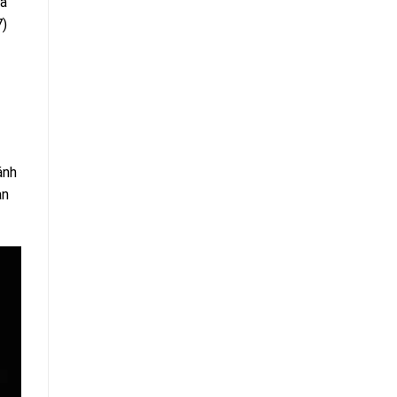
ựa
7)
ánh
an