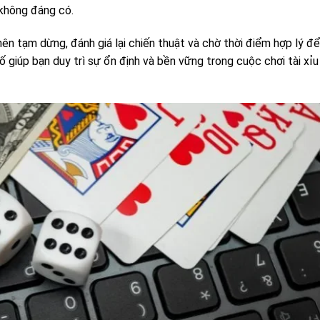
 không đáng có.
ên tạm dừng, đánh giá lại chiến thuật và chờ thời điểm hợp lý để
u tố giúp bạn duy trì sự ổn định và bền vững trong cuộc chơi tài xỉu