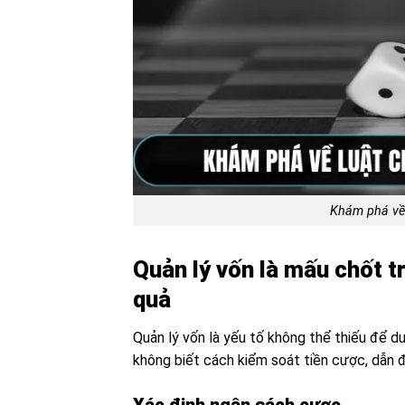
Khám phá về l
Quản lý vốn là mấu chốt tr
quả
Quản lý vốn là yếu tố không thể thiếu để duy
không biết cách kiểm soát tiền cược, dẫn đ
Xác định ngân sách cược