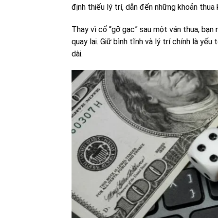
định thiếu lý trí, dẫn đến những khoản thua
Thay vì cố “gỡ gạc” sau một ván thua, bạn n
quay lại. Giữ bình tĩnh và lý trí chính là yế
dài.