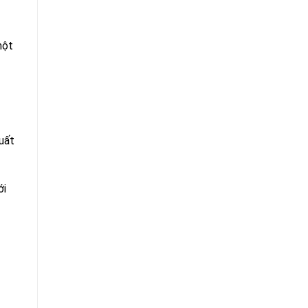
một
xuất
ới