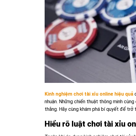
Kinh nghiệm chơi tài xỉu online hiệu quả
c
nhuận. Những chiến thuật thông minh cùng 
thắng. Hãy cùng khám phá bí quyết để trở t
Hiểu rõ luật chơi tài xỉu o