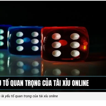
 là yếu tố quan trọng của tài xỉu online