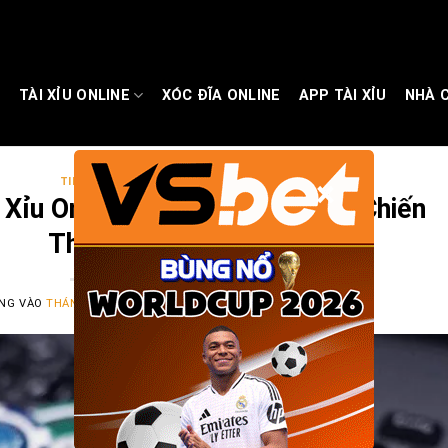
TÀI XỈU ONLINE
XÓC ĐĨA ONLINE
APP TÀI XỈU
NHÀ C
×
TIN TỨC
 Xỉu Online Hiệu Quả Giúp Bạn Chiến
Thắng
NG VÀO
THÁNG 7 5, 2025
BỞI
SEO