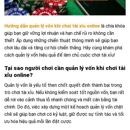
Hướng dẫn quản lý vốn khi chơi tài xỉu online
là chìa khóa
giúp bạn giữ vững lợi nhuận và hạn chế rủi ro không cần
thiết. Áp dụng những chiến thuật thông minh sẽ giúp bạn
chơi lâu dài và tăng cơ hội chiến thắng. Hãy cùng khám phá
cách quản lý vốn hiệu quả để làm chủ cuộc chơi tài xỉu!
Tại sao người chơi cần quản lý vốn khi chơi tài
xỉu online?
Quản lý vốn là yếu tố then chốt quyết định thành bại trong
trò chơi tài xỉu. Nếu không kiểm soát tốt nguồn vốn, bạn rất
dễ rơi vào cảnh thua lỗ nhanh chóng và mất cân bằng tài
chính. Do đó, việc xây dựng một kế hoạch quản lý vốn chặt
chẽ sẽ giúp bạn chơi có kỷ luật, giữ được sự tỉnh táo và tối
ưu hóa hiệu quả mỗi lần đặt cược.