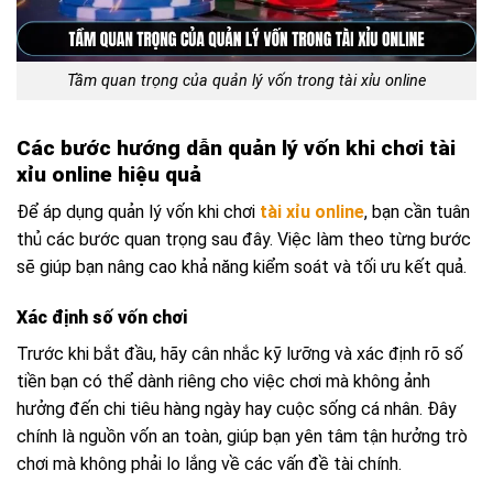
Tầm quan trọng của quản lý vốn trong tài xỉu online
Các bước hướng dẫn quản lý vốn khi chơi tài
xỉu online hiệu quả
Để áp dụng quản lý vốn khi chơi
tài xỉu online
, bạn cần tuân
thủ các bước quan trọng sau đây. Việc làm theo từng bước
sẽ giúp bạn nâng cao khả năng kiểm soát và tối ưu kết quả.
Xác định số vốn chơi
Trước khi bắt đầu, hãy cân nhắc kỹ lưỡng và xác định rõ số
tiền bạn có thể dành riêng cho việc chơi mà không ảnh
hưởng đến chi tiêu hàng ngày hay cuộc sống cá nhân. Đây
chính là nguồn vốn an toàn, giúp bạn yên tâm tận hưởng trò
chơi mà không phải lo lắng về các vấn đề tài chính.