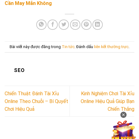
Cần May Mắn Không
Bài viết này được đăng trong
Tin tức
. Đánh dấu
liên kết thường trực
.
SEO
Chiến Thuật Đánh Tài Xỉu
Kinh Nghiệm Chơi Tài Xỉu
Online Theo Chuỗi – Bí Quyết
Online Hiệu Quả Giúp Bạn
Chơi Hiệu Quả
Chiến Thắng
✕