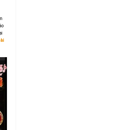
ện
áo
ại
ài