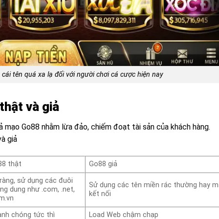
 cái tên quá xa lạ đối với người chơi cá cược hiện nay
thật và giả
giả mạo Go88 nhằm lừa đảo, chiếm đoạt tài sản của khách hàng.
à giả
8 thật
Go88 giả
ràng, sử dụng các đuôi
Sử dụng các tên miền rác thường hay m
ng dung như .com, .net,
kết nối
m.vn
nh chóng tức thì
Load Web chậm chạp