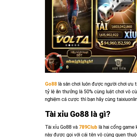
Go88
là sân chơi luôn được người chơi ưu t
tỷ lệ ăn thưởng là 50% cùng luật chơi vô c
nghiệm cá cược thì bạn hãy cùng taixiuonli
Tài xỉu Go88 là gì?
Tài xỉu Go88 và
789Club
là hai cổng game k
này được gọi với cái tên vô cùng quen thuộ