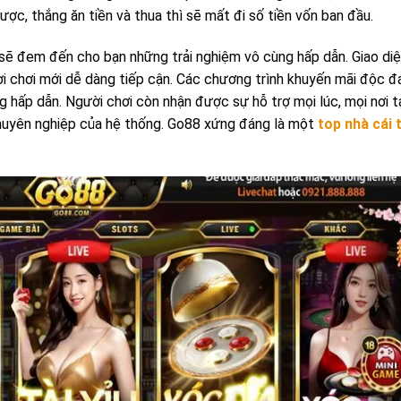
ợc, thắng ăn tiền và thua thì sẽ mất đi số tiền vốn ban đầu.
 sẽ đem đến cho bạn những trải nghiệm vô cùng hấp dẫn. Giao di
ời chơi mới dễ dàng tiếp cận. Các chương trình khuyến mãi độc đ
ng hấp dẫn. Người chơi còn nhận được sự hỗ trợ mọi lúc, mọi nơi t
huyên nghiệp của hệ thống. Go88 xứng đáng là một
top nhà cái t