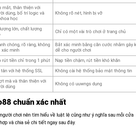
 mắt, thân thiện với
ời dùng, bố trí logic và
Không rõ nét, hình bị vỡ
khoa học
lượng lớn, chất lượng
Chỉ có một vài trò chơi ở trang chủ
o
nh chóng, rõ ràng, không
Bắt xác minh bằng căn cước nhằm gây 
 xác minh
dễ cho người chơi
 rút tiền chỉ trong 1 phút
Nạp tiền chậm, rút tiền khó khăn
 tân với hệ thống SSL
Không cài hệ thống bảo mật thông tin
t mà và thân thiện với
Không có uuwngs dụng
ời dùng
Go88 chuẩn xác nhất
người chơi nên tìm hiểu về luật lệ cũng như ý nghĩa sau mỗi cửa
ợp và chia sẻ chi tiết ngay sau đây.