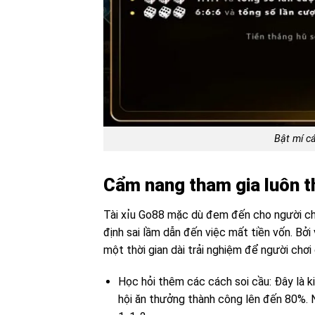
Bật mí c
Cẩm nang tham gia luôn 
Tài xỉu Go88 mặc dù đem đến cho người chơ
định sai lầm dẫn đến việc mất tiền vốn. Bở
một thời gian dài trải nghiệm để người chơi
Học hỏi thêm các cách soi cầu: Đây là 
hội ăn thưởng thành công lên đến 80%. 