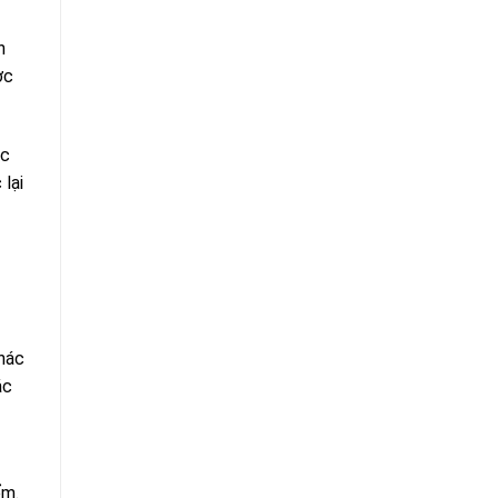
n
ợc
ắc
lại
khác
ác
ểm.