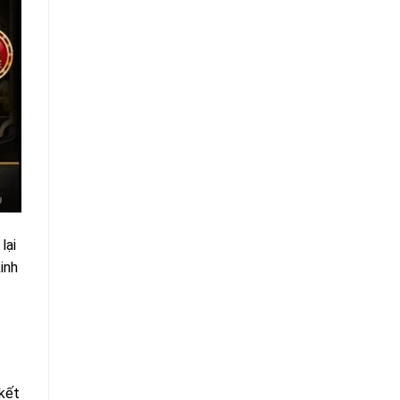
lại
inh
 kết