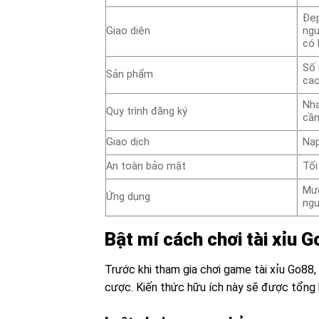
Đẹp
Giao diện
ngư
có 
Số 
Sản phẩm
ca
Nha
Quy trình đăng ký
cần
Giao dịch
Nạp
An toàn bảo mật
Tối
Mượ
Ứng dụng
ngư
Bật mí cách chơi tài xỉu 
Trước khi tham gia chơi game tài xỉu Go88, 
cược. Kiến thức hữu ích này sẽ được tổng h