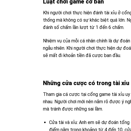
Luật chơi game cơ bản
Khi người chơi thực hiện đánh tài xỉu ở cổn
thống mà không có sự khác biệt quá lớn. Ngư
đánh số chấm lần lượt từ 1 đến 6 chấm.
Nhiệm vụ của mỗi cá nhân chính là dự đoán 
ngẫu nhiên. Khi người chơi thực hiện dự đo
sẽ mất đi khoản tiền đã cược ban đầu.
Những cửa cược có trong tài xỉ
Tham gia cá cược tại cổng game tài xỉu uy 
nhau. Người chơi mới nên nắm rõ được ý ng
mà tránh được những sai lầm.
Cửa tài và xỉu: Anh em sẽ dự đoán tổng
điểm nằm trong khoảng từ 4 đến 10, cử