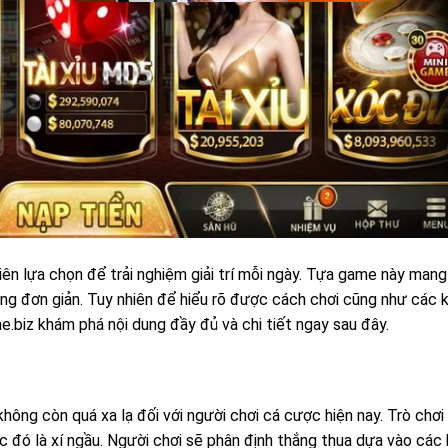
iên lựa chọn để trải nghiệm giải trí mỗi ngày. Tựa game này mang 
ùng đơn giản. Tuy nhiên để hiểu rõ được cách chơi cũng như các k
ne.biz khám phá nội dung đầy đủ và chi tiết ngay sau đây.
hông còn quá xa lạ đối với người chơi cá cược hiện nay. Trò chơi
c đó là xí ngầu. Người chơi sẽ phân định thắng thua dựa vào các