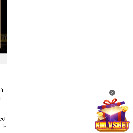
ết
✕
u
 cơ
 1-