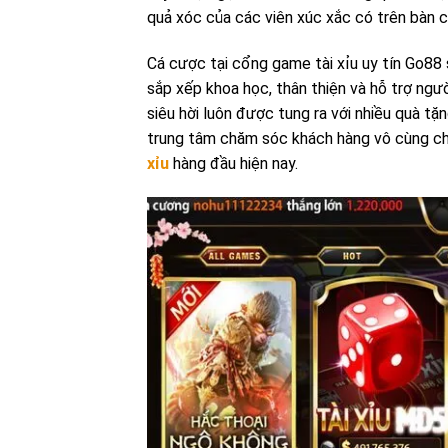
quả xóc của các viên xúc xắc có trên bàn cư
Cá cược tại cổng game tài xỉu uy tín Go88
sắp xếp khoa học, thân thiện và hỗ trợ ngư
siêu hời luôn được tung ra với nhiều quà tặ
trung tâm chăm sóc khách hàng vô cùng c
xỉu
hàng đầu hiện nay.