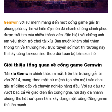
Gemwin
với sứ mệnh mang đến một cổng game giải trí
phong phú, uy tín và hiện đại nên đã nhanh chóng chinh phục
được trái tim của nhiều thành viên, đặc biệt với những anh
em yêu thích trò chơi tài xỉu. Bạn muốn khám phá thêm
thông tin về thương hiệu trực tuyến số một thị trường này
thì hãy cùng taixiuonline theo dõi toàn bộ bài sau nhé.
Giới thiệu tổng quan về cổng game Gemwin
Tài xỉu Gemwin
chính thức ra mắt trên thị trường giải trí
vào 2014, mang theo một sứ mệnh tạo nên một sân chơi
giải trí đẳng cấp và chuyên nghiệp hàng đầu. Với sự đầu tư
vượt bậc cả về giao diện lẫn công nghệ, nơi đây đã nhanh
chóng thu hút sự quan tâm, xây dựng một cộng đồng game
thủ lớn mạnh.