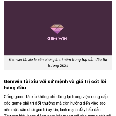
Gemwin tài xỉu là sân chơi giải trí nằm trong top dẫn đầu thị
trường 2025
Gemwin tài xỉu với sứ mệnh và giá trị cốt lõi
hàng đầu
Cổng game tài xỉu không chỉ dừng lại trong việc cung cấp
các game giải trí đổi thưởng mà còn hướng đến việc tạo
nên một sân chơi giải trí uy tín, lành mạnh đầy hấp dẫn.