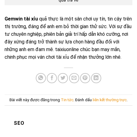
quả trả về
Gemwin tài xỉu
quả thực là một sân chơi uy tín, tin cậy trên
thị trường, đáng để anh em bỏ thời gian thử sức. Với sự đầu
tư chuyên nghiệp, phiên bản giải trí hấp dẫn khó cưỡng, nơi
đây xứng đáng trở thành sự lựa chọn hàng đầu đối với
những anh em đam mê. taixiuonline chúc bạn may mắn,
chinh phục mọi ván chơi tài xỉu để nhận thưởng lớn nhé.
Bài viết này được đăng trong
Tin tức
. Đánh dấu
liên kết thường trực
.
SEO