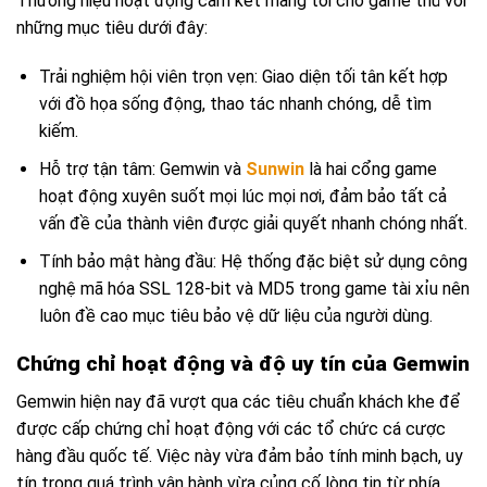
Thương hiệu hoạt động cam kết mang tới cho game thủ với
những mục tiêu dưới đây:
Trải nghiệm hội viên trọn vẹn: Giao diện tối tân kết hợp
với đồ họa sống động, thao tác nhanh chóng, dễ tìm
kiếm.
Hỗ trợ tận tâm: Gemwin và
Sunwin
là hai cổng game
hoạt động xuyên suốt mọi lúc mọi nơi, đảm bảo tất cả
vấn đề của thành viên được giải quyết nhanh chóng nhất.
Tính bảo mật hàng đầu: Hệ thống đặc biệt sử dụng công
nghệ mã hóa SSL 128-bit và MD5 trong game tài xỉu nên
luôn đề cao mục tiêu bảo vệ dữ liệu của người dùng.
Chứng chỉ hoạt động và độ uy tín của Gemwin
Gemwin hiện nay đã vượt qua các tiêu chuẩn khách khe để
được cấp chứng chỉ hoạt động với các tổ chức cá cược
hàng đầu quốc tế. Việc này vừa đảm bảo tính minh bạch, uy
tín trong quá trình vận hành vừa củng cố lòng tin từ phía