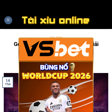
Bỏ
qua
nội
dung
TIN TỨC
Gemwin Tài Xỉu – Cổng Game Giải
×
Trí Được Săn Đón Nhiều Nhất
ĐĂNG VÀO
THÁNG 4 14, 2025
BỞI
SEO
14
Th4