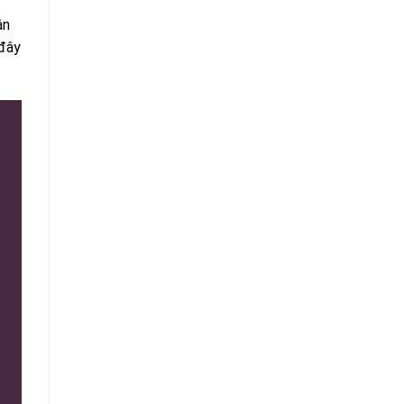
ân
 đây