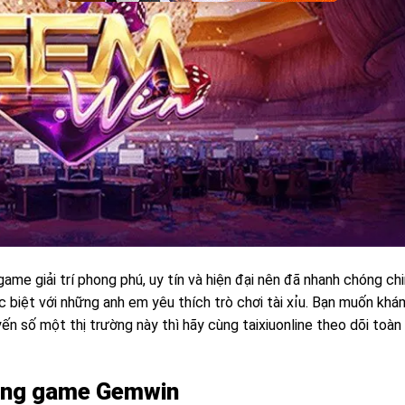
e giải trí phong phú, uy tín và hiện đại nên đã nhanh chóng ch
c biệt với những anh em yêu thích trò chơi tài xỉu. Bạn muốn khá
ến số một thị trường này thì hãy cùng taixiuonline theo dõi toàn
cổng game Gemwin