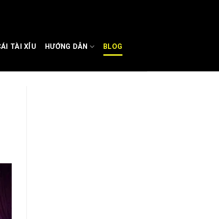
ÁI TÀI XỈU
HƯỚNG DẪN
BLOG