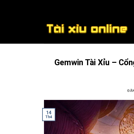
Bỏ
qua
nội
dung
Gemwin Tài Xỉu – Cổn
ĐĂ
14
Th4