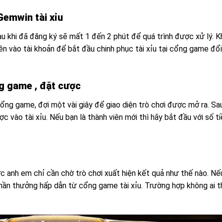
Gemwin tài xỉu
sau khi đã đăng ký sẽ mất 1 đến 2 phút để quá trình được xử lý. K
ền vào tài khoản để bắt đầu chinh phục tài xỉu tại cổng game đổi
ng game , đặt cược
cổng game, đợi một vài giây để giao diện trò chơi được mở ra. Sa
 vào tài xỉu. Nếu bạn là thành viên mới thì hãy bắt đầu với số t
ợc anh em chỉ cần chờ trò chơi xuất hiện kết quả như thế nào. Nế
hần thưởng hấp dẫn từ cổng game tài xỉu. Trường hợp không ai t