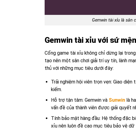
Gemwin tài xỉu là sân c
Gemwin tài xỉu với sứ mệnh
Cổng game tài xỉu không chỉ dừng lại tron
tạo nên một sân chơi giải trí uy tín, lành
thủ với những mục tiêu dưới đây:
Trải nghiệm hội viên trọn vẹn: Giao diện
kiếm.
Hỗ trợ tận tâm: Gemwin và
Sunwin
là h
vấn đề của thành viên được giải quyết n
Tính bảo mật hàng đầu: Hệ thống đặc b
xỉu nên luôn đề cao mục tiêu bảo vệ dữ 