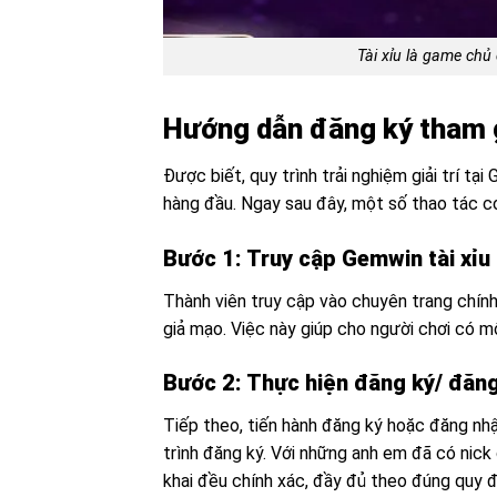
Tài xỉu là game ch
Hướng dẫn đăng ký tham g
Được biết, quy trình trải nghiệm giải trí t
hàng đầu. Ngay sau đây, một số thao tác c
Bước 1: Truy cập Gemwin tài xỉu
Thành viên truy cập vào chuyên trang chín
giả mạo. Việc này giúp cho người chơi có mộ
Bước 2: Thực hiện đăng ký/ đă
Tiếp theo, tiến hành đăng ký hoặc đăng nhập
trình đăng ký. Với những anh em đã có nick
khai đều chính xác, đầy đủ theo đúng quy đ