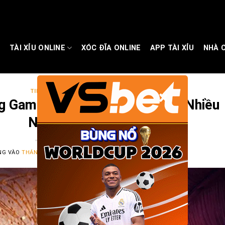
TÀI XỈU ONLINE
XÓC ĐĨA ONLINE
APP TÀI XỈU
NHÀ C
×
TIN TỨC
g Game Giải Trí Được Săn Đón Nhiều
Nhất
NG VÀO
THÁNG 4 14, 2025
BỞI
SEO