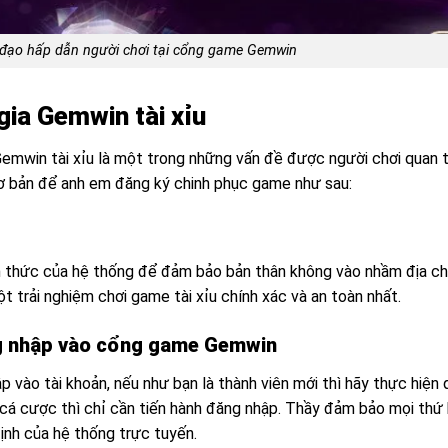
ủ đạo hấp dẫn người chơi tại cổng game Gemwin
ia Gemwin tài xỉu
ại Gemwin tài xỉu là một trong những vấn đề được người chơi quan
ơ bản để anh em đăng ký chinh phục game như sau:
h thức của hệ thống để đảm bảo bản thân không vào nhầm địa ch
t trải nghiệm chơi game tài xỉu chính xác và an toàn nhất.
ng nhập vào cổng game Gemwin
 vào tài khoản, nếu như bạn là thành viên mới thì hãy thực hiện 
 cá cược thì chỉ cần tiến hành đăng nhập. Thầy đảm bảo mọi thứ
ịnh của hệ thống trực tuyến.