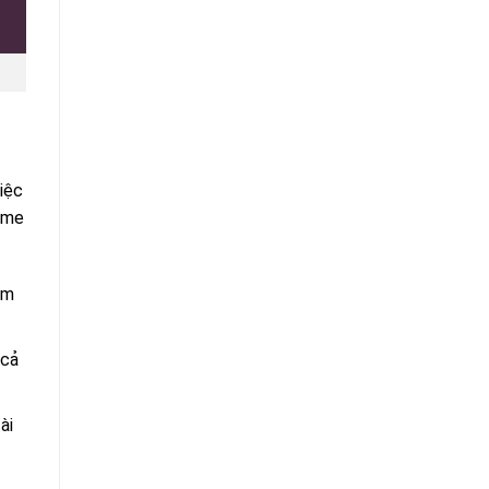
iệc
game
ìm
 cả
ài