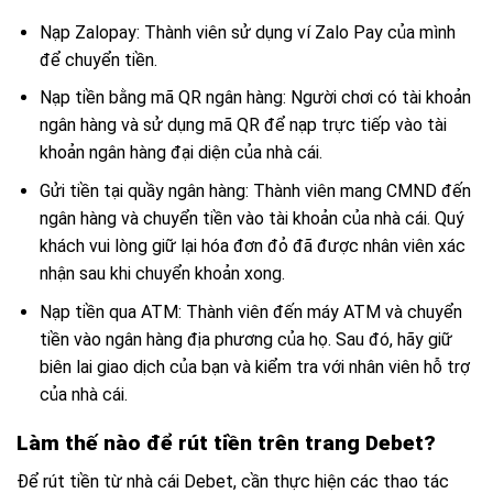
Nạp Zalopay: Thành viên sử dụng ví Zalo Pay của mình
để chuyển tiền.
Nạp tiền bằng mã QR ngân hàng: Người chơi có tài khoản
ngân hàng và sử dụng mã QR để nạp trực tiếp vào tài
khoản ngân hàng đại diện của nhà cái.
Gửi tiền tại quầy ngân hàng: Thành viên mang CMND đến
ngân hàng và chuyển tiền vào tài khoản của nhà cái. Quý
khách vui lòng giữ lại hóa đơn đỏ đã được nhân viên xác
nhận sau khi chuyển khoản xong.
Nạp tiền qua ATM: Thành viên đến máy ATM và chuyển
tiền vào ngân hàng địa phương của họ. Sau đó, hãy giữ
biên lai giao dịch của bạn và kiểm tra với nhân viên hỗ trợ
của nhà cái.
Làm thế nào để rút tiền trên trang Debet?
Để rút tiền từ nhà cái Debet, cần thực hiện các thao tác