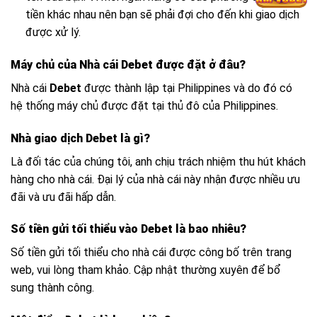
tiền khác nhau nên bạn sẽ phải đợi cho đến khi giao dịch
được xử lý.
Máy chủ của Nhà cái Debet được đặt ở đâu?
Nhà cái
Debet
được thành lập tại Philippines và do đó có
hệ thống máy chủ được đặt tại thủ đô của Philippines.
Nhà giao dịch Debet là gì?
Là đối tác của chúng tôi, anh chịu trách nhiệm thu hút khách
hàng cho nhà cái. Đại lý của nhà cái này nhận được nhiều ưu
đãi và ưu đãi hấp dẫn.
Số tiền gửi tối thiểu vào Debet là bao nhiêu?
Số tiền gửi tối thiểu cho nhà cái được công bố trên trang
web, vui lòng tham khảo. Cập nhật thường xuyên để bổ
sung thành công.