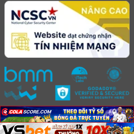
×
×
×
Copyright 2025 ©
taixiuonline.biz