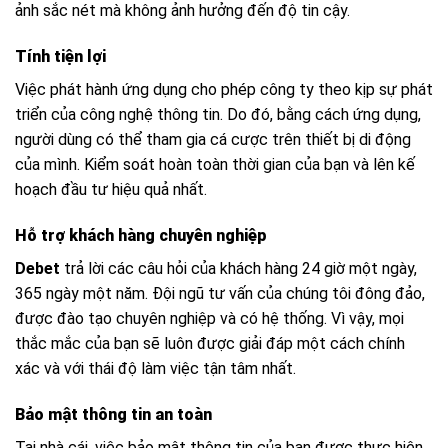
ảnh sắc nét mà không ảnh hưởng đến độ tin cậy.
Tính tiện lợi
Việc phát hành ứng dụng cho phép công ty theo kịp sự phát
triển của công nghệ thông tin. Do đó, bằng cách ứng dụng,
người dùng có thể tham gia cá cược trên thiết bị di động
của mình. Kiểm soát hoàn toàn thời gian của bạn và lên kế
hoạch đầu tư hiệu quả nhất.
Hỗ trợ khách hàng chuyên nghiệp
Debet
trả lời các câu hỏi của khách hàng 24 giờ một ngày,
365 ngày một năm. Đội ngũ tư vấn của chúng tôi đông đảo,
được đào tạo chuyên nghiệp và có hệ thống. Vì vậy, mọi
thắc mắc của bạn sẽ luôn được giải đáp một cách chính
xác và với thái độ làm việc tận tâm nhất.
Bảo mật thông tin an toàn
Tại nhà cái, việc bảo mật thông tin của bạn được thực hiện