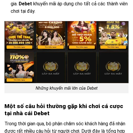
gia.
Debet
khuyến mãi áp dụng cho tất cả các thành viên
chơi tại đây.
Những khuyến mãi lớn của Debet
Một số câu hỏi thường gặp khi chơi cá cược
tại nhà cái Debet
Trong thời gian qua, bộ phận chăm sóc khách hàng
đã nhận
được rất nhiều câu hỏi từ người chơi. Dưới đây là tổng hợp