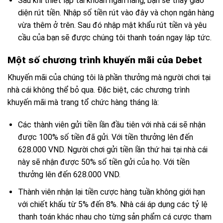
Sau khi thiết lập tài khoản ngân hàng, bạn sẽ thấy giao
diện rút tiền. Nhập số tiền rút vào đây và chọn ngân hàng
vừa thêm ở trên. Sau đó nhập mật khẩu rút tiền và yêu
cầu của bạn sẽ được chúng tôi thanh toán ngay lập tức.
Một số chương trình khuyến mãi của Debet
Khuyến mãi của chúng tôi là phần thưởng mà người chơi tại
nhà cái không thể bỏ qua. Đặc biệt, các chương trình
khuyến mãi mà trang tổ chức hàng tháng là:
Các thành viên gửi tiền lần đầu tiên với nhà cái sẽ nhận
được 100% số tiền đã gửi. Với tiền thưởng lên đến
628.000 VND. Người chơi gửi tiền lần thứ hai tại nhà cái
này sẽ nhận được 50% số tiền gửi của họ. Với tiền
thưởng lên đến 628.000 VND.
Thành viên nhận lại tiền cược hàng tuần không giới hạn
với chiết khấu từ 5% đến 8%. Nhà cái áp dụng các tỷ lệ
thanh toán khác nhau cho từng sản phẩm cá cược tham