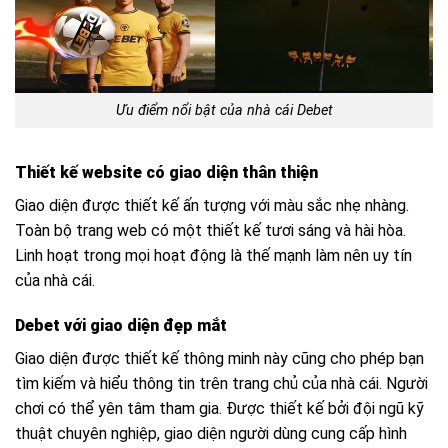
Ưu điểm nổi bật của nhà cái Debet
Thiết kế website có giao diện thân thiện
Giao diện được thiết kế ấn tượng với màu sắc nhẹ nhàng.
Toàn bộ trang web có một thiết kế tươi sáng và hài hòa.
Linh hoạt trong mọi hoạt động là thế mạnh làm nên uy tín
của nhà cái.
Debet với giao diện đẹp mắt
Giao diện được thiết kế thông minh này cũng cho phép bạn
tìm kiếm và hiểu thông tin trên trang chủ của nhà cái. Người
chơi có thể yên tâm tham gia. Được thiết kế bởi đội ngũ kỹ
thuật chuyên nghiệp, giao diện người dùng cung cấp hình