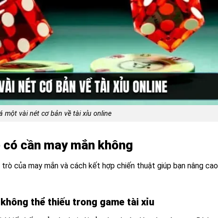
một vài nét cơ bản về tài xỉu online
ine có cần may mắn không
 trò của may mắn và cách kết hợp chiến thuật giúp bạn nâng ca
không thể thiếu trong game tài xỉu