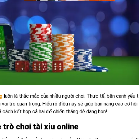
ng
luôn là thắc mắc của nhiều người chơi. Thực tế, bên cạnh yếu 
vai trò quan trọng. Hiểu rõ điều này sẽ giúp bạn nâng cao cơ hội
 cách kết hợp cả hai để chiến thắng dễ dàng hơn!
trò chơi tài xỉu online