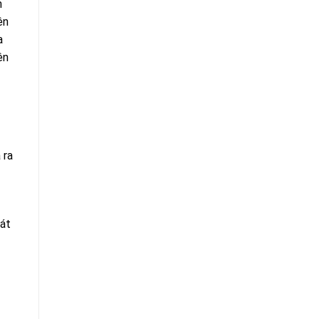
n
ên
a
ên
 ra
oát