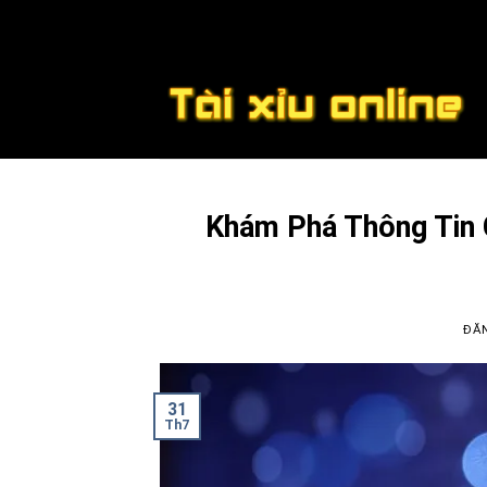
Bỏ
qua
nội
dung
Khám Phá Thông Tin 
ĐĂ
31
Th7