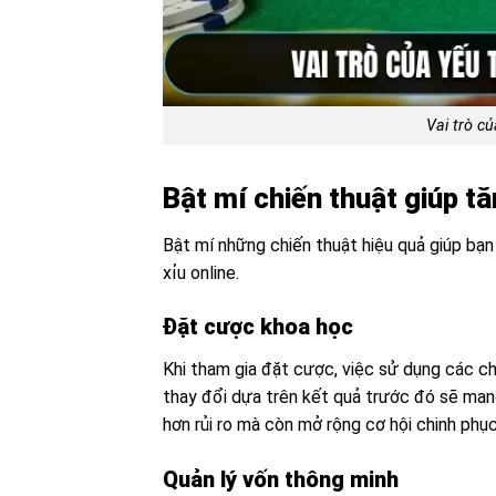
Vai trò c
Bật mí chiến thuật giúp tăn
Bật mí những chiến thuật hiệu quả giúp bạn 
xỉu online.
Đặt cược khoa học
Khi tham gia đặt cược, việc sử dụng các ch
thay đổi dựa trên kết quả trước đó sẽ mang
hơn rủi ro mà còn mở rộng cơ hội chinh phục
Quản lý vốn thông minh