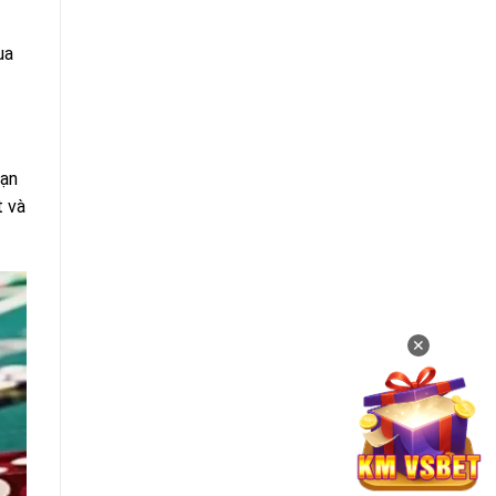
ua
bạn
t và
✕