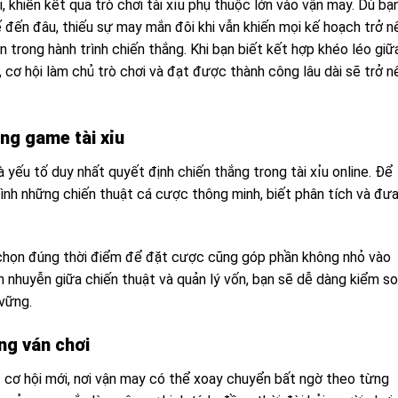
 khiến kết quả trò chơi tài xỉu phụ thuộc lớn vào vận may. Dù bạ
ế đến đâu, thiếu sự may mắn đôi khi vẫn khiến mọi kế hoạch trở n
 trong hành trình chiến thắng. Khi bạn biết kết hợp khéo léo giữ
, cơ hội làm chủ trò chơi và đạt được thành công lâu dài sẽ trở n
ng game tài xỉu
yếu tố duy nhất quyết định chiến thắng trong tài xỉu online. Để
ình những chiến thuật cá cược thông minh, biết phân tích và đưa
 chọn đúng thời điểm để đặt cược cũng góp phần không nhỏ vào
ần nhuyễn giữa chiến thuật và quản lý vốn, bạn sẽ dễ dàng kiểm s
 vững.
ng ván chơi
ột cơ hội mới, nơi vận may có thể xoay chuyển bất ngờ theo từng