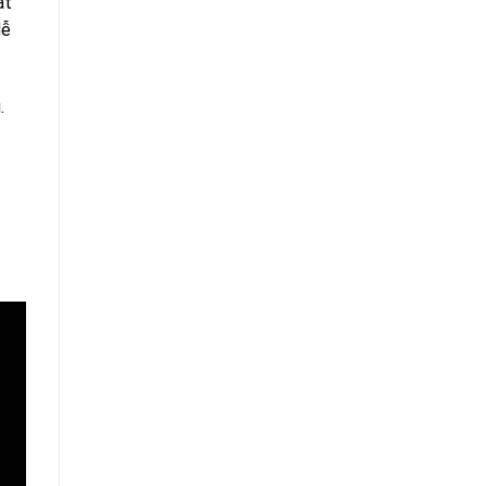
ặt
dễ
.