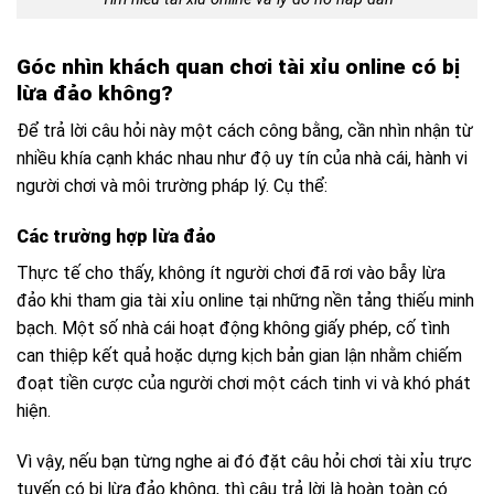
Góc nhìn khách quan chơi tài xỉu online có bị
lừa đảo không?
Để trả lời câu hỏi này một cách công bằng, cần nhìn nhận từ
nhiều khía cạnh khác nhau như độ uy tín của nhà cái, hành vi
người chơi và môi trường pháp lý. Cụ thể:
Các trường hợp lừa đảo
Thực tế cho thấy, không ít người chơi đã rơi vào bẫy lừa
đảo khi tham gia tài xỉu online tại những nền tảng thiếu minh
bạch. Một số nhà cái hoạt động không giấy phép, cố tình
can thiệp kết quả hoặc dựng kịch bản gian lận nhằm chiếm
đoạt tiền cược của người chơi một cách tinh vi và khó phát
hiện.
Vì vậy, nếu bạn từng nghe ai đó đặt câu hỏi chơi tài xỉu trực
tuyến có bị lừa đảo không, thì câu trả lời là hoàn toàn có