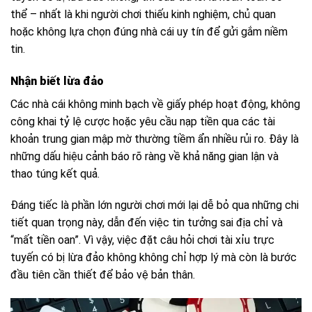
thể – nhất là khi người chơi thiếu kinh nghiệm, chủ quan
hoặc không lựa chọn đúng nhà cái uy tín để gửi gắm niềm
tin.
Nhận biết lừa đảo
Các nhà cái không minh bạch về giấy phép hoạt động, không
công khai tỷ lệ cược hoặc yêu cầu nạp tiền qua các tài
khoản trung gian mập mờ thường tiềm ẩn nhiều rủi ro. Đây là
những dấu hiệu cảnh báo rõ ràng về khả năng gian lận và
thao túng kết quả.
Đáng tiếc là phần lớn người chơi mới lại dễ bỏ qua những chi
tiết quan trọng này, dẫn đến việc tin tưởng sai địa chỉ và
“mất tiền oan”. Vì vậy, việc đặt câu hỏi chơi tài xỉu trực
tuyến có bị lừa đảo không không chỉ hợp lý mà còn là bước
đầu tiên cần thiết để bảo vệ bản thân.