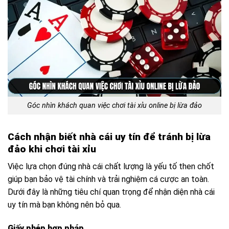
Góc nhìn khách quan việc chơi tài xỉu online bị lừa đảo
Cách nhận biết nhà cái uy tín để tránh bị lừa
đảo khi chơi tài xỉu
Việc lựa chọn đúng nhà cái chất lượng là yếu tố then chốt
giúp bạn bảo vệ tài chính và trải nghiệm cá cược an toàn.
Dưới đây là những tiêu chí quan trọng để nhận diện nhà cái
uy tín mà bạn không nên bỏ qua.
Giấy phép hợp pháp