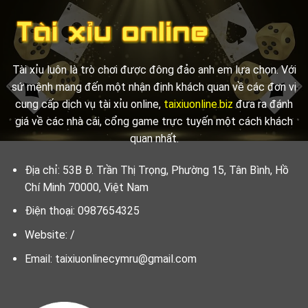
Tài xỉu luôn là trò chơi được đông đảo anh em lựa chọn. Với
sứ mệnh mang đến một nhận định khách quan về các đơn vị
cung cấp dịch vụ tài xỉu online,
taixiuonline.biz
đưa ra đánh
giá về các nhà cái, cổng game trực tuyến một cách khách
quan nhất.
Địa chỉ: 53B Đ. Trần Thị Trọng, Phường 15, Tân Bình, Hồ
Chí Minh 70000, Việt Nam
Điện thoại: 0987654325
Website: /
Email:
taixiuonlinecymru@gmail.com