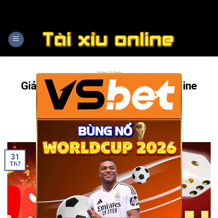
Bỏ
qua
nội
dung
TIN TỨC
Giải Đáp Chi Tiết Chơi Tài Xỉu Online
×
Có Bị Lừa Đảo Không
ĐĂNG VÀO
THÁNG 7 31, 2025
BỞI
SEO
31
Th7