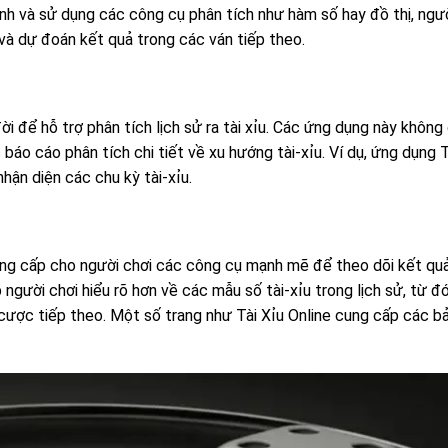
tính và sử dụng các công cụ phân tích như hàm số hay đồ thị, ngư
 và dự đoán kết quả trong các ván tiếp theo.
ời để hỗ trợ phân tích lịch sử ra tài xỉu. Các ứng dụng này không
áo cáo phân tích chi tiết về xu hướng tài-xỉu. Ví dụ, ứng dụng T
nhận diện các chu kỳ tài-xỉu.
ung cấp cho người chơi các công cụ mạnh mẽ để theo dõi kết qu
người chơi hiểu rõ hơn về các mẫu số tài-xỉu trong lịch sử, từ đ
cược tiếp theo. Một số trang như Tài Xỉu Online cung cấp các b