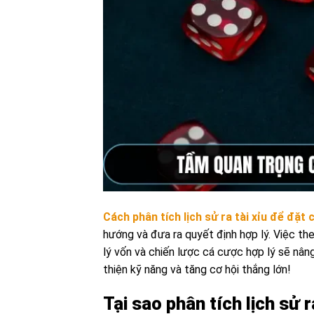
Cách phân tích lịch sử ra tài xỉu để đặt
hướng và đưa ra quyết định hợp lý. Việc the
lý vốn và chiến lược cá cược hợp lý sẽ nân
thiện kỹ năng và tăng cơ hội thắng lớn!
Tại sao phân tích lịch sử r