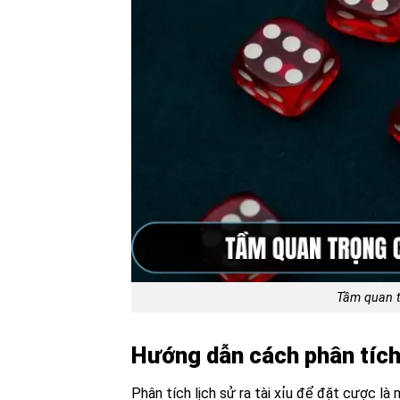
Tầm quan tr
Hướng dẫn cách phân tích 
Phân tích lịch sử ra tài xỉu để đặt cược l