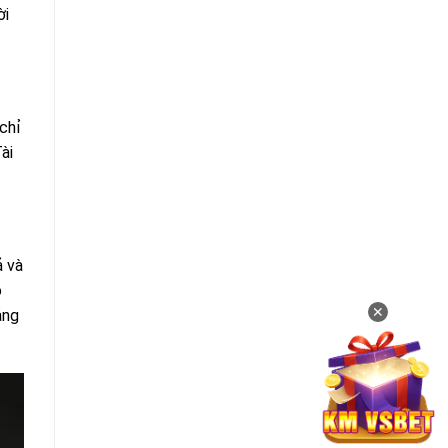
ời
 chỉ
ài
ả và
ó
✕
ảng