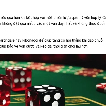
 hiệu quả hơn khi kết hợp với một chiến lược quản lý vốn hợp lý. C
h, không đặt quá nhiều vào một ván duy nhất và không theo đuổi
tingale hay Fibonacci để giúp tăng cơ hội thắng khi gặp chuỗi
giúp bảo vệ vốn cược và kéo dài thời gian chơi lâu hơn.