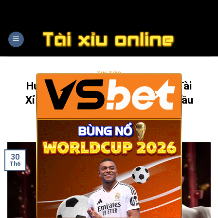
Bỏ
qua
nội
dung
TIN TỨC
Hướng Dẫn Chi Tiết Cách Chơi Tài
×
Xỉu Online Cho Người Mới Bắt Đầu
ĐĂNG VÀO
THÁNG 6 30, 2025
BỞI
SEO
30
Th6