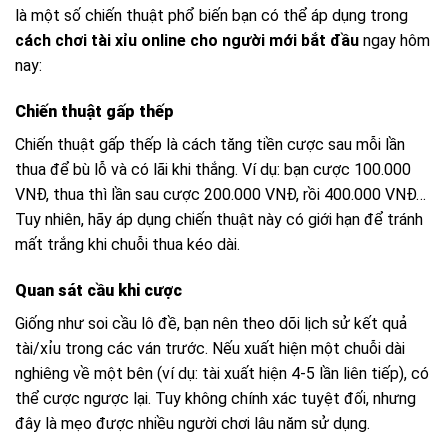
là một số chiến thuật phổ biến bạn có thể áp dụng trong
cách chơi tài xỉu online cho người mới bắt đầu
ngay hôm
nay:
Chiến thuật gấp thếp
Chiến thuật gấp thếp là cách tăng tiền cược sau mỗi lần
thua để bù lỗ và có lãi khi thắng. Ví dụ: bạn cược 100.000
VNĐ, thua thì lần sau cược 200.000 VNĐ, rồi 400.000 VNĐ…
Tuy nhiên, hãy áp dụng chiến thuật này có giới hạn để tránh
mất trắng khi chuỗi thua kéo dài.
Quan sát cầu khi cược
Giống như soi cầu lô đề, bạn nên theo dõi lịch sử kết quả
tài/xỉu trong các ván trước. Nếu xuất hiện một chuỗi dài
nghiêng về một bên (ví dụ: tài xuất hiện 4-5 lần liên tiếp), có
thể cược ngược lại. Tuy không chính xác tuyệt đối, nhưng
đây là mẹo được nhiều người chơi lâu năm sử dụng.