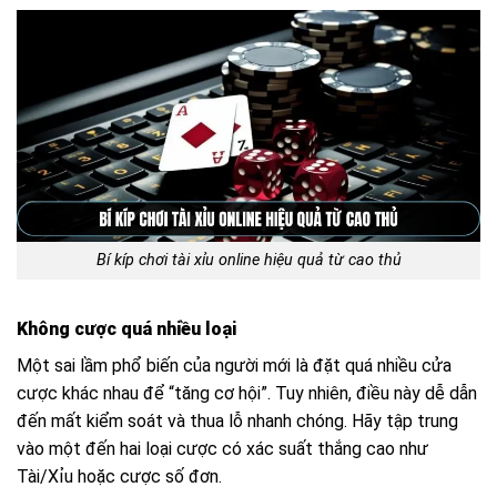
Bí kíp chơi tài xỉu online hiệu quả từ cao thủ
Không cược quá nhiều loại
Một sai lầm phổ biến của người mới là đặt quá nhiều cửa
cược khác nhau để “tăng cơ hội”. Tuy nhiên, điều này dễ dẫn
đến mất kiểm soát và thua lỗ nhanh chóng. Hãy tập trung
vào một đến hai loại cược có xác suất thắng cao như
Tài/Xỉu hoặc cược số đơn.