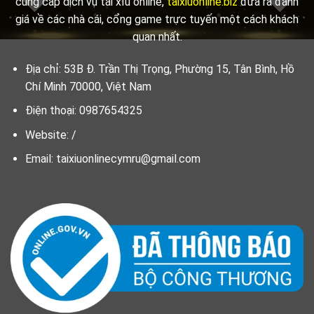
cung cấp dịch vụ tài xỉu online,
taixiuonline.biz
đưa ra đánh
giá về các nhà cái, cổng game trực tuyến một cách khách
quan nhất.
Địa chỉ: 53B Đ. Trần Thị Trọng, Phường 15, Tân Bình, Hồ
Chí Minh 70000, Việt Nam
Điện thoại: 0987654325
Website: /
Email:
taixiuonlinecymru@gmail.com