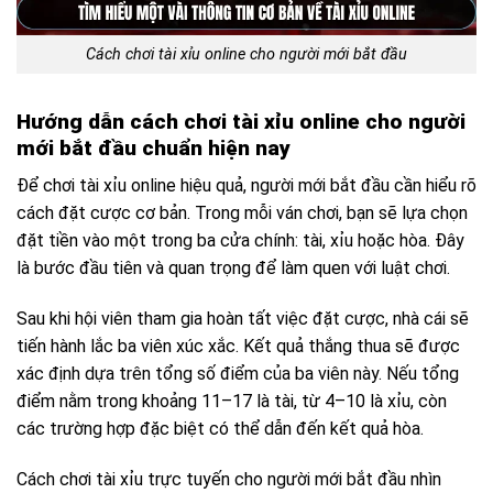
Cách chơi tài xỉu online cho người mới bắt đầu
Hướng dẫn cách chơi tài xỉu online cho người
mới bắt đầu chuẩn hiện nay
Để chơi tài xỉu online hiệu quả, người mới bắt đầu cần hiểu rõ
cách đặt cược cơ bản. Trong mỗi ván chơi, bạn sẽ lựa chọn
đặt tiền vào một trong ba cửa chính: tài, xỉu hoặc hòa. Đây
là bước đầu tiên và quan trọng để làm quen với luật chơi.
Sau khi hội viên tham gia hoàn tất việc đặt cược, nhà cái sẽ
tiến hành lắc ba viên xúc xắc. Kết quả thắng thua sẽ được
xác định dựa trên tổng số điểm của ba viên này. Nếu tổng
điểm nằm trong khoảng 11–17 là tài, từ 4–10 là xỉu, còn
các trường hợp đặc biệt có thể dẫn đến kết quả hòa.
Cách chơi tài xỉu trực tuyến cho người mới bắt đầu nhìn