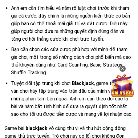
Anh em cần tìm hiểu và nắm rõ luật chơi trước khi tham
gia cá cược, đây chính là những nguồn kiến thức cơ bản
giúp bạn có thể thoải mái giải trí và đặt cược. Điều này
giúp người chơi đưa ra những quyết định đúng đắn và
tăng cơ hội thắng cược khi chơi trực tuyến.
Bạn cần chọn các cửa cược phù hợp với mình để tham
gia chơi, một trong số những cách chơi phổ biến mà cao
thủ khuyên dùng như: Card Counting, Basic Strategy,
✕
Shuffle Tracking.
Tuyệt đối tập trung khi chơi
Blackjack
, game thủ trong
ván chơi hãy tập trung vào trận đấu của mình và tránh
những phân tâm bên ngoài. Anh em cần theo dõi các lá
bài và nắm bắt tình hình để đưa ra quyết định tốt nhất
sao cho tối ưu được tiền cược và mang về lợi nhuận cao.
Game bài
blackjack
vô cùng thú vị và thu hút cộng đồng
game thủ trực tuyến. Trò chơi này có lối chơi không đơn