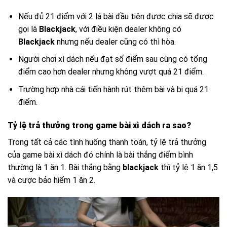
Nếu đủ 21 điểm với 2 lá bài đầu tiên được chia sẽ được
gọi là
Blackjack
, với điều kiện dealer không có
Blackjack
nhưng nếu dealer cũng có thì hòa.
Người chơi xì dách nếu đạt số điểm sau cùng có tổng
điểm cao hơn dealer nhưng không vượt quá 21 điểm.
Trường hợp nhà cái tiến hành rút thêm bài và bị quá 21
điểm.
Tỷ lệ trả thưởng trong game bài xì dách ra sao?
Trong tất cả các tình huống thanh toán, tỷ lệ trả thưởng
của game bài xì dách đó chính là bài thắng điểm bình
thường là 1 ăn 1. Bài thắng bằng
blackjack
thì tỷ lệ 1 ăn 1,5
và cược bảo hiểm 1 ăn 2.