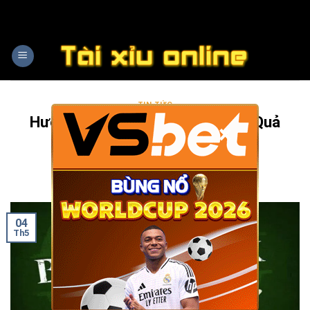
Bỏ
qua
nội
dung
TIN TỨC
Hướng Dẫn Chơi Blackjack Hiệu Quả
×
Cho Người Chơi Mới
ĐĂNG VÀO
THÁNG 5 4, 2025
BỞI
SEO
04
Th5