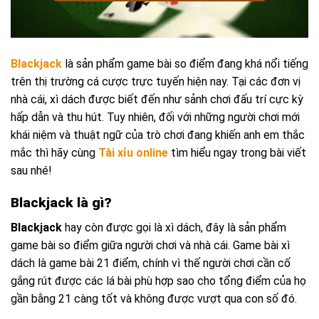
Blackjack
là sản phẩm game bài so điểm đang khá nổi tiếng
trên thị trường cá cược trực tuyến hiện nay. Tại các đơn vị
nhà cái, xì dách được biết đến như sảnh chơi đấu trí cực kỳ
hấp dẫn và thu hút. Tuy nhiên, đối với những người chơi mới
khái niệm và thuật ngữ của trò chơi đang khiến anh em thắc
mắc thì hãy cùng
Tài xỉu online
tìm hiểu ngay trong bài viết
sau nhé!
Blackjack là gì?
Blackjack
hay còn được gọi là xì dách, đây là sản phẩm
game bài so điểm giữa người chơi và nhà cái. Game bài xì
dách là game bài 21 điểm, chính vì thế người chơi cần cố
gắng rút được các lá bài phù hợp sao cho tổng điểm của họ
gần bằng 21 càng tốt và không được vượt qua con số đó.