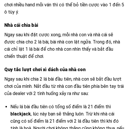
chơi nhiều hand mỗi ván thì có thể bỏ tiền cược vào 1 đến 5
ô tùy ý.
Nhà cái chia bài
Ngay sau khi đặt cược xong, mỗi nhà con và nhà cái sẽ
được chia cho 2 lá bài, bài nhà con lật ngửa. Trong đó, nhà
cái chỉ lật 1 lá bài để cho nhà con nhìn thấy và bắt đầu
chiến thuật để chơi.
Quy tắc lượt chơi xì dách của nhà con
Ngay sau khi chia 2 lá bài đầu tiên, nhà con sẽ bắt đầu lượt
chơi của mình. Nắt đầu từ nhà con đầu tiên phía bên tay trái
của dealer với 2 tình huống xảy ra như sau:
Nếu lá bài đầu tiên có tổng số điểm là 21 điểm thì
blackjack
, lúc này bạn sẽ thắng luôn. Trừ khi nhà cái
cũng có số điểm là 21 điểm với 2 lá đầu tiên thì khi đó
tính là hoà. Người chơi không thắng cũng không thua, nếu