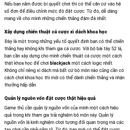
Nếu bạn nắm được bí quyết chơi thì có thể căn cứ vào hệ
số đơn để điều chỉnh mức độ đặt cược. Từ đó, dễ dàng
mang về cho mình những chiến thắng đậm đà nhất.
Xây dựng chiến thuật cá cược xì dách khoa học
Đây là một trong những yếu tố quyết định bạn có thể chiến
thắng hay không khi tham gia cá cược. Với bộ bài tây 52 lá,
bạn cần xây dựng cho mình chiến thuật cá cược một cách
thật khoa học để chơi
blackjack
một cách logic nhất.
Không chỉ riêng xì dách mà bất cứ bộ môn nào cũng cần có
cách chơi khoa học thì mới có thể dành chiến thắng và nhận
thưởng hấp dẫn.
Quản lý nguồn vốn đặt cược thật hiệu quả
Game thủ cần quản lý nguồn vốn của mình một cách hiệu
quả trong khi tham gia trải nghiệm bộ môn này. Quản lý
nguồn vốn là kinh nghiệm chơi tương đối quan trọng mà các
tay chơi cần phải nắm rõ. Từ đó, bạn mới có thể đặt cược