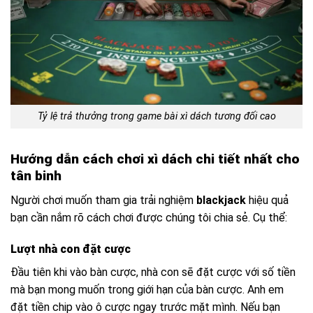
Tỷ lệ trả thưởng trong game bài xì dách tương đối cao
Hướng dẫn cách chơi xì dách chi tiết nhất cho
tân binh
Người chơi muốn tham gia trải nghiệm
blackjack
hiệu quả
bạn cần nắm rõ cách chơi được chúng tôi chia sẻ. Cụ thể:
Lượt nhà con đặt cược
Đầu tiên khi vào bàn cược, nhà con sẽ đặt cược với số tiền
mà bạn mong muốn trong giới hạn của bàn cược. Anh em
đặt tiền chip vào ô cược ngay trước mặt mình. Nếu bạn