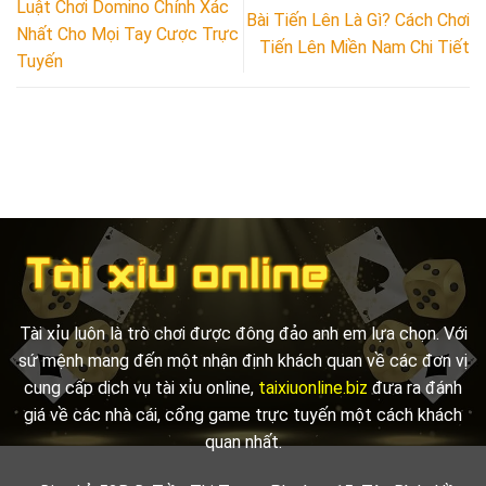
Luật Chơi Domino Chính Xác
Bài Tiến Lên Là Gì? Cách Chơi
Nhất Cho Mọi Tay Cược Trực
Tiến Lên Miền Nam Chi Tiết
Tuyến
Tài xỉu luôn là trò chơi được đông đảo anh em lựa chọn. Với
sứ mệnh mang đến một nhận định khách quan về các đơn vị
cung cấp dịch vụ tài xỉu online,
taixiuonline.biz
đưa ra đánh
giá về các nhà cái, cổng game trực tuyến một cách khách
quan nhất.