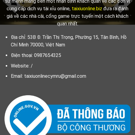
sứ mệnh mang đến một nhận định khách quan về các đơn vị
cung cấp dịch vụ tài xỉu online,
taixiuonline.biz
đưa ra đánh
giá về các nhà cái, cổng game trực tuyến một cách khách
quan nhất.
Địa chỉ: 53B Đ. Trần Thị Trọng, Phường 15, Tân Bình, Hồ
Chí Minh 70000, Việt Nam
Điện thoại: 0987654325
Website: /
Email:
taixiuonlinecymru@gmail.com