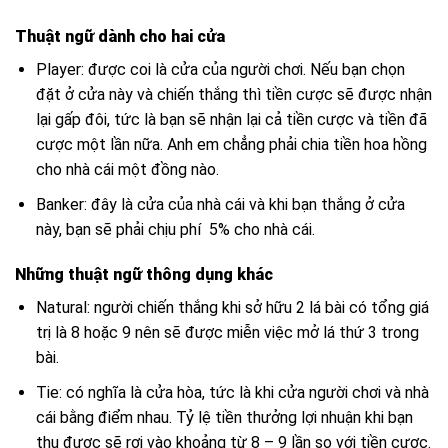
Thuật ngữ dành cho hai cửa
Player: được coi là cửa của người chơi. Nếu bạn chọn
đặt ở cửa này và chiến thắng thì tiền cược sẽ được nhận
lại gấp đôi, tức là bạn sẽ nhận lại cả tiền cược và tiền đã
cược một lần nữa. Anh em chẳng phải chia tiền hoa hồng
cho nhà cái một đồng nào.
Banker: đây là cửa của nhà cái và khi bạn thắng ở cửa
này, bạn sẽ phải chịu phí 5% cho nhà cái.
Những thuật ngữ thông dụng khác
Natural: người chiến thắng khi sở hữu 2 lá bài có tổng giá
trị là 8 hoặc 9 nên sẽ được miễn việc mở lá thứ 3 trong
bài.
Tie: có nghĩa là cửa hòa, tức là khi cửa người chơi và nhà
cái bằng điểm nhau. Tỷ lệ tiền thưởng lợi nhuận khi bạn
thu được sẽ rơi vào khoảng từ 8 – 9 lần so với tiền cược.