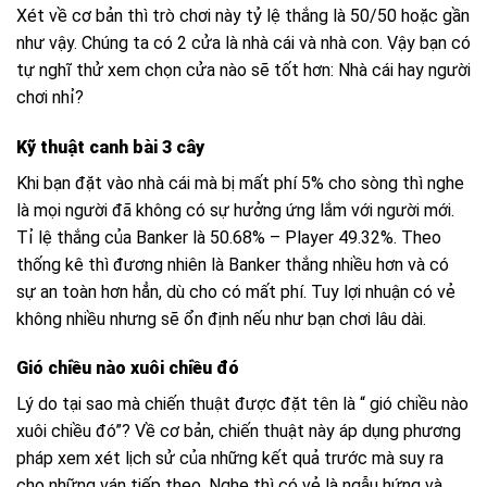
Xét về cơ bản thì trò chơi này tỷ lệ thắng là 50/50 hoặc gần
như vậy. Chúng ta có 2 cửa là nhà cái và nhà con. Vậy bạn có
tự nghĩ thử xem chọn cửa nào sẽ tốt hơn: Nhà cái hay người
chơi nhỉ?
Kỹ thuật canh bài 3 cây
Khi bạn đặt vào nhà cái mà bị mất phí 5% cho sòng thì nghe
là mọi người đã không có sự hưởng ứng lắm với người mới.
Tỉ lệ thắng của Banker là 50.68% – Player 49.32%. Theo
thống kê thì đương nhiên là Banker thắng nhiều hơn và có
sự an toàn hơn hẳn, dù cho có mất phí. Tuy lợi nhuận có vẻ
không nhiều nhưng sẽ ổn định nếu như bạn chơi lâu dài.
Gió chiều nào xuôi chiều đó
Lý do tại sao mà chiến thuật được đặt tên là “ gió chiều nào
xuôi chiều đó”? Về cơ bản, chiến thuật này áp dụng phương
pháp xem xét lịch sử của những kết quả trước mà suy ra
cho những ván tiếp theo. Nghe thì có vẻ là ngẫu hứng và