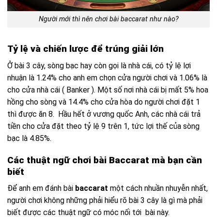
Người mới thì nên chơi bài baccarat như nào?
Tỷ lệ và chiến lược để trúng giải lớn
Ở bài 3 cây, sòng bạc hay còn gọi là nhà cái, có tỷ lệ lợi
nhuận là 1.24% cho anh em chọn cửa người chơi và 1.06% là
cho cửa nhà cái ( Banker ). Một số nơi nhà cái bị mất 5% hoa
hồng cho sòng và 14.4% cho cửa hòa do người chơi đặt 1
thì được ăn 8. Hầu hết ở vương quốc Anh, các nhà cái trả
tiền cho cửa đặt theo tỷ lệ 9 trên 1, tức lợi thế của sòng
bạc là 4.85%.
Các thuật ngữ chơi bài Baccarat mà bạn cần
biết
Để anh em đánh bài
baccarat
một cách nhuần nhuyễn nhất,
người chơi không những phải hiểu rõ bài 3 cây là gì mà phải
biết được các thuật ngữ có móc nối tới bài này.