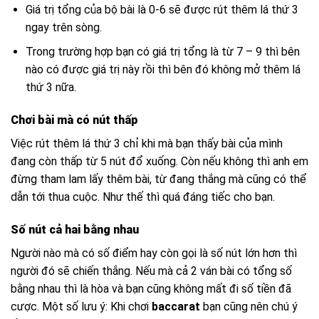
Giá trị tổng của bộ bài là 0-6 sẽ được rút thêm lá thứ 3
ngay trên sòng.
Trong trường hợp bạn có giá trị tổng là từ 7 – 9 thì bên
nào có được giá trị này rồi thì bên đó không mở thêm lá
thứ 3 nữa.
Chơi bài mà có nút thấp
Việc rút thêm lá thứ 3 chỉ khi mà bạn thấy bài của mình
đang còn thấp từ 5 nút đổ xuống. Còn nếu không thì anh em
đừng tham lam lấy thêm bài, từ đang thắng mà cũng có thể
dẫn tới thua cuộc. Như thế thì quá đáng tiếc cho bạn.
Số nút cả hai bằng nhau
Người nào mà có số điểm hay còn gọi là số nút lớn hơn thì
người đó sẽ chiến thắng. Nếu mà cả 2 ván bài có tổng số
bằng nhau thì là hòa và bạn cũng không mất đi số tiền đã
cược. Một số lưu ý: Khi chơi
baccarat
bạn cũng nên chú ý