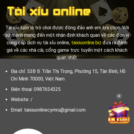
Tài xỉu luôn là trò chơi được đông đảo anh em lựa chọn. Với
sứ mệnh mang đến một nhận định khách quan về các đơn vị
cung cấp dịch vụ tài xỉu online,
taixiuonline.biz
đưa ra đánh
giá về các nhà cái, cổng game trực tuyến một cách khách
quan nhất.
Địa chỉ: 53B Đ. Trần Thị Trọng, Phường 15, Tân Bình, Hồ
Chí Minh 70000, Việt Nam
Điện thoại: 0987654325
✕
Website: /
Email:
taixiuonlinecymru@gmail.com