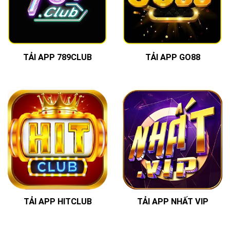
TẢI APP 789CLUB
TẢI APP GO88
TẢI APP HITCLUB
TẢI APP NHẤT VIP