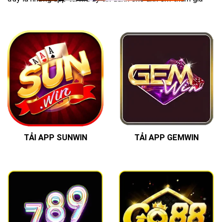
TẢI APP SUNWIN
TẢI APP GEMWIN