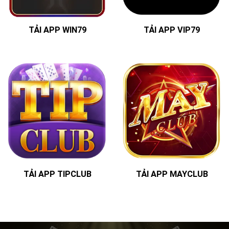
TẢI APP WIN79
TẢI APP VIP79
TẢI APP TIPCLUB
TẢI APP MAYCLUB