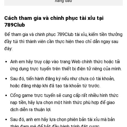
hàng đầu
Cách tham gia và chinh phục tài xỉu tại
789Club
Để tham gia và chinh phục 789Club tài xỉu, kiếm tiền thưởng
đầy túi thì thành viên cần thực hiện theo chỉ dẫn ngay sau
đây:
Anh em hãy truy cập vào trang Web chính thức hoặc tải
ứng dụng trực tuyến trên thiết bị điện tử riêng của mình.
Sau đó, tiến hành đăng ký nếu như chưa có tài khoản,
hoặc đăng nhập khi đã tạo tài khoản từ trước.
Cổng game trực tuyến sẽ cung cấp rất nhiều hình thức
nạp tiền, hãy lựa chọn một hình thức phù hợp để giao
dịch diễn ra thuận lợi.
Sau đó, anh em hãy lựa chọn phiên bản tài xỉu mà bản
thân đam mê để bắt đầu hành trình đặt cược.