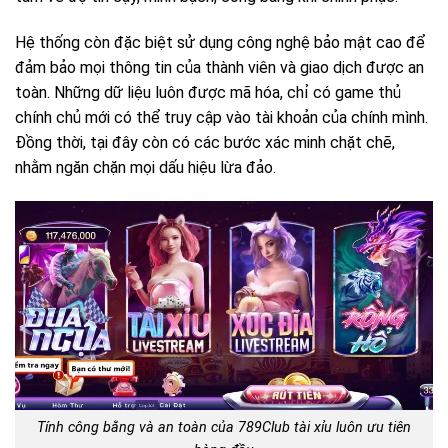
Hệ thống còn đặc biệt sử dụng công nghệ bảo mật cao để
đảm bảo mọi thông tin của thành viên và giao dịch được an
toàn. Những dữ liệu luôn được mã hóa, chỉ có game thủ
chính chủ mới có thể truy cập vào tài khoản của chính mình.
Đồng thời, tại đây còn có các bước xác minh chặt chẽ,
nhằm ngăn chặn mọi dấu hiệu lừa đảo.
Tính công bằng và an toàn của 789Club tài xỉu luôn ưu tiên