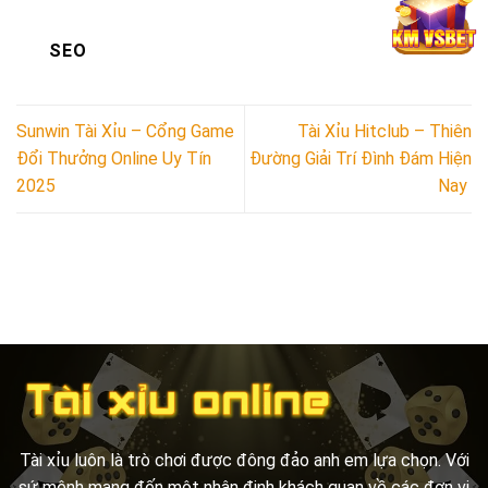
SEO
Sunwin Tài Xỉu – Cổng Game
Tài Xỉu Hitclub – Thiên
Đổi Thưởng Online Uy Tín
Đường Giải Trí Đình Đám Hiện
2025
Nay
Tài xỉu luôn là trò chơi được đông đảo anh em lựa chọn. Với
sứ mệnh mang đến một nhận định khách quan về các đơn vị