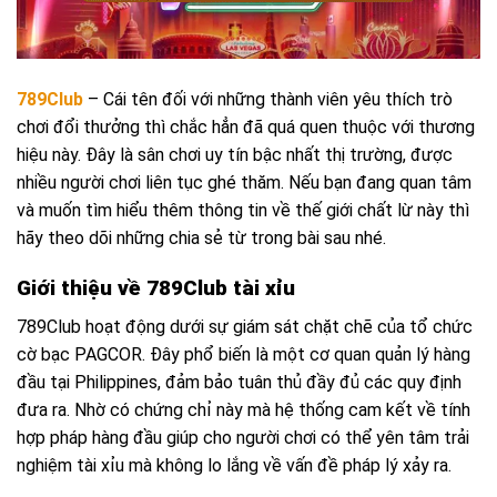
789Club
– Cái tên đối
với những thành viên yêu thích trò
chơi đổi thưởng thì chắc hẳn đã quá quen thuộc với thương
hiệu này. Đây là sân chơi uy tín bậc nhất thị trường, được
nhiều người chơi liên tục ghé thăm. Nếu bạn đang quan tâm
và muốn tìm hiểu thêm thông tin về thế giới chất lừ này thì
hãy theo dõi những chia sẻ từ trong bài sau nhé.
Giới thiệu về 789Club tài xỉu
789Club hoạt động dưới sự giám sát chặt chẽ của tổ chức
cờ bạc PAGCOR. Đây phổ biến là một cơ quan quản lý hàng
đầu tại Philippines, đảm bảo tuân thủ đầy đủ các quy định
đưa ra. Nhờ có chứng chỉ này mà hệ thống cam kết về tính
hợp pháp hàng đầu giúp cho người chơi có thể yên tâm trải
nghiệm tài xỉu mà không lo lắng về vấn đề pháp lý xảy ra.