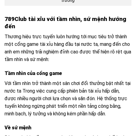
trường
789Club tài xỉu với tầm nhìn, sứ mệnh hướng
đến
Thương hiệu trực tuyến luôn hướng tới mục tiêu trở thành
một cổng game tài xỉu hàng đầu tại nước ta, mang đến cho
anh em những trải nghiệm đỉnh cao được thể hiện rõ rệt qua
tầm nhìn và sứ mệnh:
Tầm nhìn của cổng game
Với tầm nhìn trở thành một sân chơi đổi thưởng bật nhất tại
nước ta Trong việc cung cấp phiên bản tài xỉu hấp dẫn,
được nhiều người chơi lựa chọn và săn đón. Hệ thống trực
tuyến không ngừng phát triển một nền tảng công bằng,
minh bạch, lý tưởng và không kém phần hấp dẫn.
Về sứ mệnh