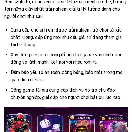
Bên cạnh đó, cổng game còn đặt ra sứ mệnh cụ thể, hướng
tới những giây phút trải nghiệm giải trí lý tưởng dành cho
người chơi như sau:
Cung cấp cho anh em được trải nghiệm trò chơi tài xỉu
chất lượng, đáp ứng mọi nhu cầu giải trí đang tham gia
tại hệ thống.
Xây dựng nên một cộng đồng chơi game văn minh, sôi
động và lành mạnh, kết nối với nhau rôm rả.
Đảm bảo yếu tố an toàn, công bằng, bảo mật trong mọi
giao dịch diễn ra.
Cổng game tài xỉu cung cấp dịch vụ hỗ trợ chu đáo,
chuyên nghiệp, giải đáp cho người chơi bất cứ lúc nào.