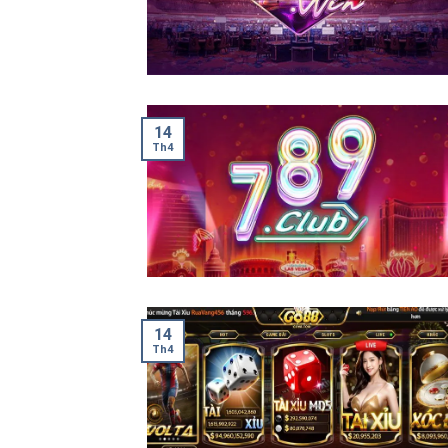
14
Th4
14
Th4