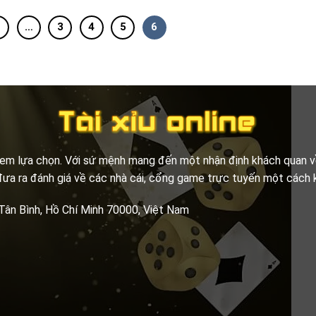
1
…
3
4
5
6
 em lựa chọn. Với sứ mệnh mang đến một nhận định khách quan về 
ưa ra đánh giá về các nhà cái, cổng game trực tuyến một cách 
 Tân Bình, Hồ Chí Minh 70000, Việt Nam