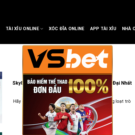
TÀI XỈU ONLINE
XÓC ĐĨA ONLINE
APP TÀI XỈU
NHÀ C
×
LƯU TRỮ DANH MỤC:
TIN TỨC
Sky88: Không Gian Giải Trí Trực Tuyến Hiện Đại Nhất
2025
Hãy cùng tận hưởng trải nghiệm đẳng cấp với hàng loạt trò
chơi casino phong [...]