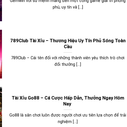
Gemwin với sứ mệnh mang đến một cổng game giải trí phong
phú, uy tín và [...]
789Club Tài Xỉu – Thương Hiệu Uy Tín Phủ Sóng Toàn
Cầu
789Club – Cái tên đối với những thành viên yêu thích trò chơi
đổi thưởng [...]
Tài Xỉu Go88 – Cá Cược Hấp Dẫn, Thưởng Ngay Hôm
Nay
Go88 là sân chơi luôn được người chơi ưu tiên lựa chọn để trải
nghiệm [...]