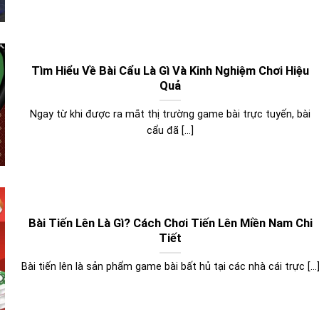
Tìm Hiểu Về Bài Cẩu Là Gì Và Kinh Nghiệm Chơi Hiệu
Quả
Ngay từ khi được ra mắt thị trường game bài trực tuyến, bài
cẩu đã [...]
Bài Tiến Lên Là Gì? Cách Chơi Tiến Lên Miền Nam Chi
Tiết
Bài tiến lên là sản phẩm game bài bất hủ tại các nhà cái trực [...