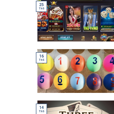
25
Th5
16
Th5
14
Th5