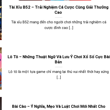
Tài Xỉu B52 – Trải Nghiệm Cá Cược Cùng Giải Thưởng
Cao
Tài xỉu B52 mang đến cho người chơi những trải nghiệm cá
cược đỉnh cao [...]
Lô Tô – Những Thuật Ngữ Và Lưu Ý Chơi Xổ Số Cực Bài
Bản
Lô tô là một tựa game chỉ mang lại thú vui nhất thời hay xứng
[...]
Bài Cào – Ý Nghĩa, Mẹo Và Luật Chơi Mới Nhất Cho