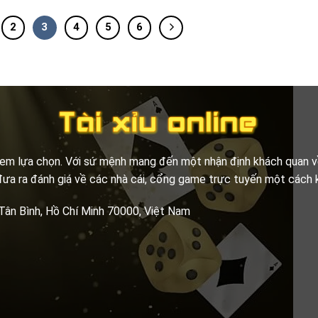
2
3
4
5
6
 em lựa chọn. Với sứ mệnh mang đến một nhận định khách quan về 
ưa ra đánh giá về các nhà cái, cổng game trực tuyến một cách 
 Tân Bình, Hồ Chí Minh 70000, Việt Nam