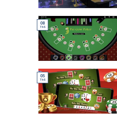
08
Th5
05
Th5