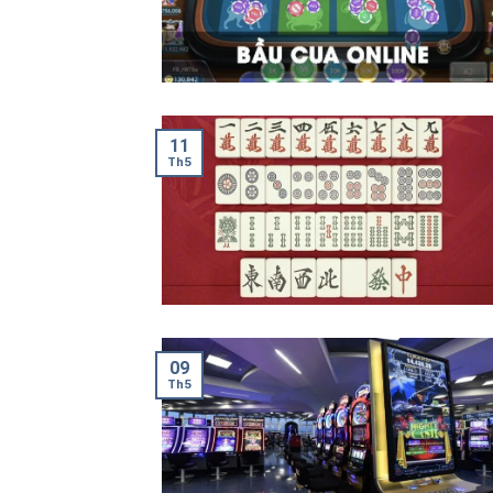
11
Th5
09
Th5