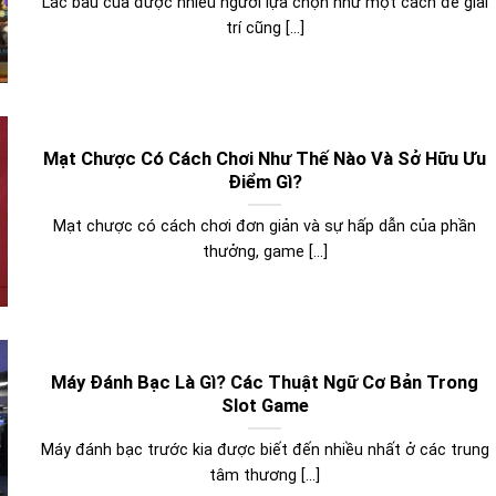
Lắc bầu cua được nhiều người lựa chọn như một cách để giải
trí cũng [...]
Mạt Chược Có Cách Chơi Như Thế Nào Và Sở Hữu Ưu
Điểm Gì?
Mạt chược có cách chơi đơn giản và sự hấp dẫn của phần
thưởng, game [...]
Máy Đánh Bạc Là Gì? Các Thuật Ngữ Cơ Bản Trong
Slot Game
Máy đánh bạc trước kia được biết đến nhiều nhất ở các trung
tâm thương [...]