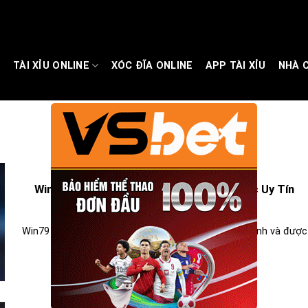
TÀI XỈU ONLINE
XÓC ĐĨA ONLINE
APP TÀI XỈU
NHÀ C
×
LƯU TRỮ DANH MỤC:
TIN TỨC
Win79 Tài Xỉu – Trải Nghiệm Các Ván Cược Uy Tín
Nhất
Win79 tài xỉu là một trong những tựa game thịnh hành và được
ưa chuộng [...]