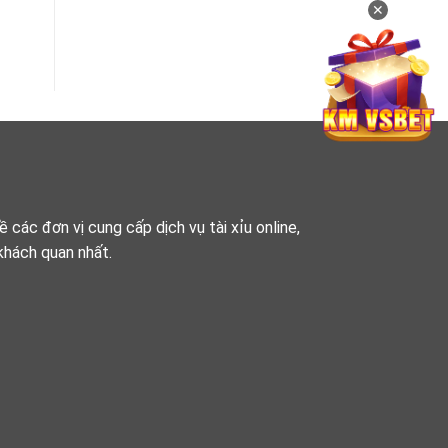
✕
các đơn vị cung cấp dịch vụ tài xỉu online,
khách quan nhất.