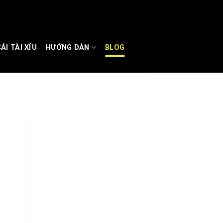
ÁI TÀI XỈU
HƯỚNG DẪN
BLOG