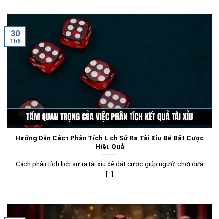
30
Th6
Hướng Dẫn Cách Phân Tích Lịch Sử Ra Tài Xỉu Để Đặt Cược
Hiệu Quả
Cách phân tích lịch sử ra tài xỉu để đặt cược giúp người chơi dựa
[...]