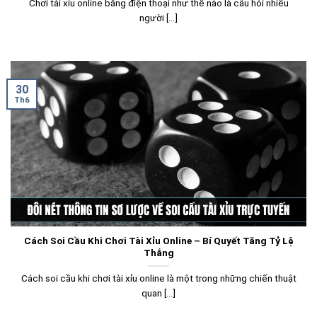
Chơi tài xỉu online bằng điện thoại như thế nào là câu hỏi nhiều
người [...]
30
Th6
Cách Soi Cầu Khi Chơi Tài Xỉu Online – Bí Quyết Tăng Tỷ Lệ
Thắng
Cách soi cầu khi chơi tài xỉu online là một trong những chiến thuật
quan [...]