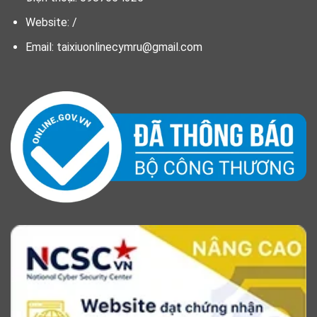
Website: /
Email:
taixiuonlinecymru@gmail.com