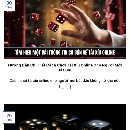
30
Th6
Hướng Dẫn Chi Tiết Cách Chơi Tài Xỉu Online Cho Người Mới
Bắt Đầu
Cách chơi tài xỉu online cho người mới bắt đầu không hề khó nếu
bạn [...]
26
Th6