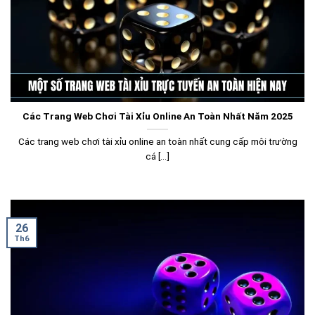
Các Trang Web Chơi Tài Xỉu Online An Toàn Nhất Năm 2025
Các trang web chơi tài xỉu online an toàn nhất cung cấp môi trường
cá [...]
26
Th6