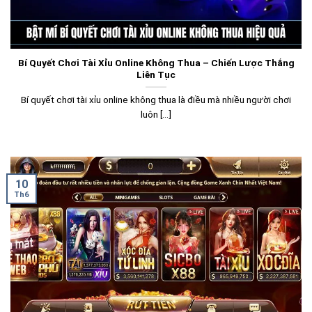
Bí Quyết Chơi Tài Xỉu Online Không Thua – Chiến Lược Thắng
Liên Tục
Bí quyết chơi tài xỉu online không thua là điều mà nhiều người chơi
luôn [...]
10
Th6