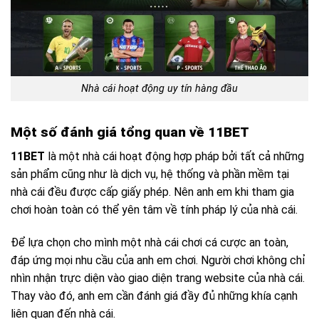
Nhà cái hoạt động uy tín hàng đầu
Một số đánh giá tổng quan về 11BET
11BET
là một nhà cái hoạt động hợp pháp bởi tất cả những
sản phẩm cũng như là dịch vụ, hệ thống và phần mềm tại
nhà cái đều được cấp giấy phép. Nên anh em khi tham gia
chơi hoàn toàn có thể yên tâm về tính pháp lý của nhà cái.
Để lựa chọn cho mình một nhà cái chơi cá cược an toàn,
đáp ứng mọi nhu cầu của anh em chơi. Người chơi không chỉ
nhìn nhận trực diện vào giao diện trang website của nhà cái.
Thay vào đó, anh em cần đánh giá đầy đủ những khía cạnh
liên quan đến nhà cái.