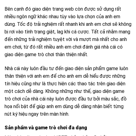
Bên cạnh đó giao diện trang web còn được sử dụng rất
nhiều ngôn ngữ khác nhau tùy vào lựa chọn của anh em
dùng. Tốc độ trải nghiệm rất nhanh khi anh em chơi sẽ không
bị rơi vào tình trạng giật, lag khi cá cược. Tất cả nhằm mang
đến những trải nghiệm tuyệt vời và mượt mà nhất cho anh
em chơi, từ đó rất nhiều anh em chơi đánh giá nhà cái có
giao diện game trò chơi thân thiện nhất.
Nhà cái này luôn đầu tư đến giao diện sản phẩm game luôn
thân thiện với anh em để cho anh em dễ hiểu được những
tín hiệu cũng như là thực hiện các thao tác trên giao diện
một cách dễ dàng. Không những như thế, giao diện game
trò chơi của nhà cái này luôn được đầu tư bởi màu sắc, đồ
họa nổi bật để giúp anh em dùng dễ dàng nhận biết từng
nút ký hiệu ngay trên màn hình.
Sản phẩm và game trò chơi đa dạng