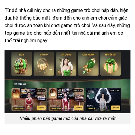
Từ đó nhà cái này cho ra những game trò chơi hấp dẫn, hiện
đại, hệ thống bảo mật đem đến cho anh em chơi cảm giác
chơi được an toàn khi chơi game trò chơi. Và sau đây, những
top game trò chơi hấp dẫn nhất tại nhà cái mà anh em có
thể trải nghiệm ngay:
Nhiều phiên bản game mới của nhà cái vừa ra mắt