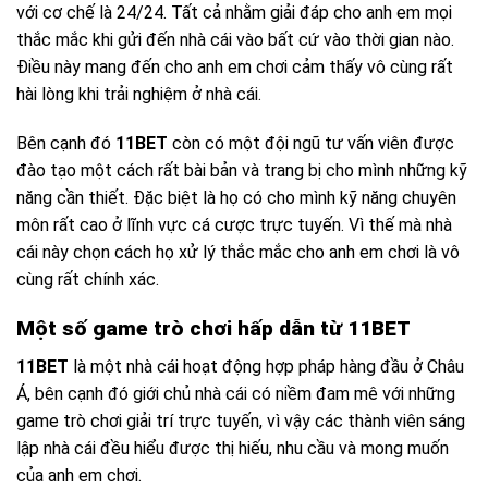
với cơ chế là 24/24. Tất cả nhằm giải đáp cho anh em mọi
thắc mắc khi gửi đến nhà cái vào bất cứ vào thời gian nào.
Điều này mang đến cho anh em chơi cảm thấy vô cùng rất
hài lòng khi trải nghiệm ở nhà cái.
Bên cạnh đó
11BET
còn có một đội ngũ tư vấn viên được
đào tạo một cách rất bài bản và trang bị cho mình những kỹ
năng cần thiết. Đặc biệt là họ có cho mình kỹ năng chuyên
môn rất cao ở lĩnh vực cá cược trực tuyến. Vì thế mà nhà
cái này chọn cách họ xử lý thắc mắc cho anh em chơi là vô
cùng rất chính xác.
Một số game trò chơi hấp dẫn từ 11BET
11BET
là một nhà cái hoạt động hợp pháp hàng đầu ở Châu
Á, bên cạnh đó giới chủ nhà cái có niềm đam mê với những
game trò chơi giải trí trực tuyến, vì vậy các thành viên sáng
lập nhà cái đều hiểu được thị hiếu, nhu cầu và mong muốn
của anh em chơi.