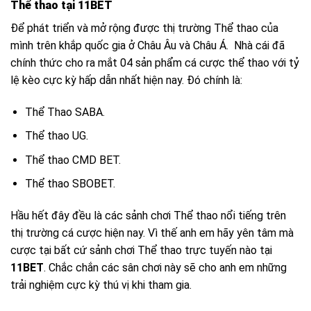
Thể thao tại
11BET
Để phát triển và mở rộng được thị trường Thể thao của
mình trên khắp quốc gia ở Châu Âu và Châu Á. Nhà cái đã
chính thức cho ra mắt 04 sản phẩm cá cược thể thao với tỷ
lệ kèo cực kỳ hấp dẫn nhất hiện nay. Đó chính là:
Thể Thao SABA.
Thể thao UG.
Thể thao CMD BET.
Thể thao SBOBET.
Hầu hết đây đều là các sảnh chơi Thể thao nổi tiếng trên
thị trường cá cược hiện nay. Vì thế anh em hãy yên tâm mà
cược tại bất cứ sảnh chơi Thể thao trực tuyến nào tại
11BET
. Chắc chắn các sân chơi này sẽ cho anh em những
trải nghiệm cực kỳ thú vị khi tham gia.